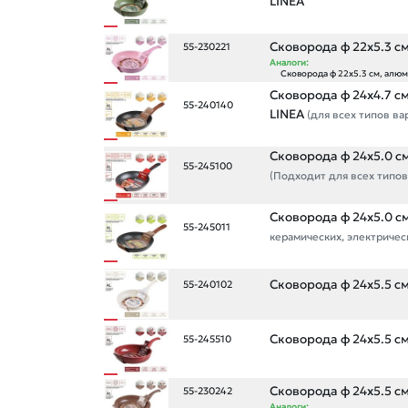
LINEA
Сковорода ф 22х5.3 см
55-230221
Аналоги:
Сковорода ф 22х5.3 см, алюм
Сковорода ф 24х4.7 см
55-240140
LINEA
(для всех типов в
Сковорода ф 24х5.0 см
55-245100
(Подходит для всех типов 
Сковорода ф 24х5.0 см
55-245011
керамических, электричес
Сковорода ф 24х5.5 см
55-240102
Сковорода ф 24х5.5 см
55-245510
Сковорода ф 24х5.5 см
55-230242
Аналоги: