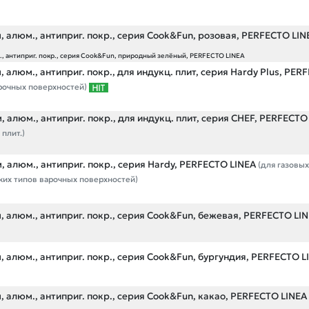
, алюм., антиприг. покр., серия Cook&Fun, розовая, PERFECTO LIN
., антиприг. покр., серия Cook&Fun, природный зелёный, PERFECTO LINEA
, алюм., антиприг. покр., для индукц. плит, серия Hardy Plus, PER
арочных поверхностей)
, алюм., антиприг. покр., для индукц. плит, серия CHEF, PERFECTO
плит.)
, алюм., антиприг. покр., серия Hardy, PERFECTO LINEA
(для газовых
ких типов варочных поверхностей)
, алюм., антиприг. покр., серия Cook&Fun, бежевая, PERFECTO LI
, алюм., антиприг. покр., серия Cook&Fun, бургундия, PERFECTO L
, алюм., антиприг. покр., серия Cook&Fun, какао, PERFECTO LINEA