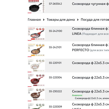
Сковорода чугунная ф 
57-265542
Главная
Товары для дома
Посуда для гото
Сковорода блинная ф 2
55-242100
LINEA
(Подходит для всех
Сковорода блинная ф 24
55-242101
PERFECTO
(для всех ти
Сковорода ф 22х5.3 см
55-220101
Сковорода ф 22х5.3 см
55-225304
Сковорода ф 22х5.3 см
55-230222
Аналоги:
Сковорода ф 22х5.3 см, алюм
Сковорода ф 22х5.3 с
55-225309