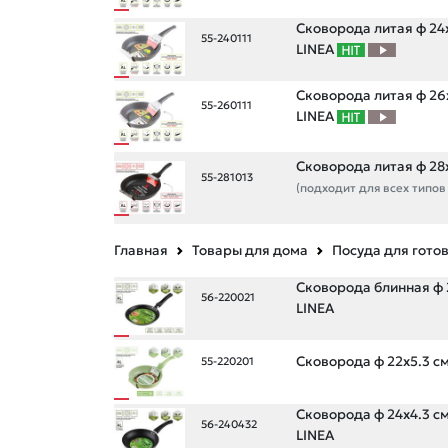
Сковорода литая ф 24х
55-240111
LINEA
Сковорода литая ф 26х
55-260111
LINEA
Сковорода литая ф 28х
55-281013
(подходит для всех типов
Главная
Товары для дома
Посуда для гото
Сковорода блинная ф 
56-220021
LINEA
Сковорода ф 22х5.3 см
55-220201
Сковорода ф 24х4.3 см
56-240432
LINEA