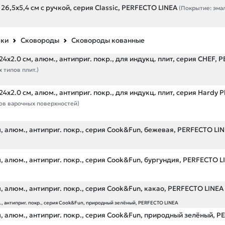
26,5х5,4 см с ручкой, серия Classic, PERFECTO LINEA
(Покрытие: эма
вки
Сковороды
Сковороды кованные
4х2.0 см, алюм., антиприг. покр., для индукц. плит, серия CHEF,
 типов плит.)
х2.0 см, алюм., антиприг. покр., для индукц. плит, серия Hardy P
пов варочных поверхностей)
, алюм., антиприг. покр., серия Cook&Fun, бежевая, PERFECTO LI
, алюм., антиприг. покр., серия Cook&Fun, бургундия, PERFECTO L
, алюм., антиприг. покр., серия Cook&Fun, какао, PERFECTO LINEA
., антиприг. покр., серия Cook&Fun, природный зелёный, PERFECTO LINEA
м, алюм., антиприг. покр., серия Cook&Fun, природный зелёный, 