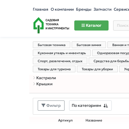
Главная
О компании
Бренды
Запчасти
Сервис
Каталог
Бытовая техника
Бытовая химия
Ванная и 
Кухонная утварь и инвентарь
Одноразовая посу
Спорт, развлечения, отдых
Средства для борьб
Товары для туризма
Товары для уборки
Ук
Кастрюли
Крышки
По категориям
Фильтр
Артикул
Название