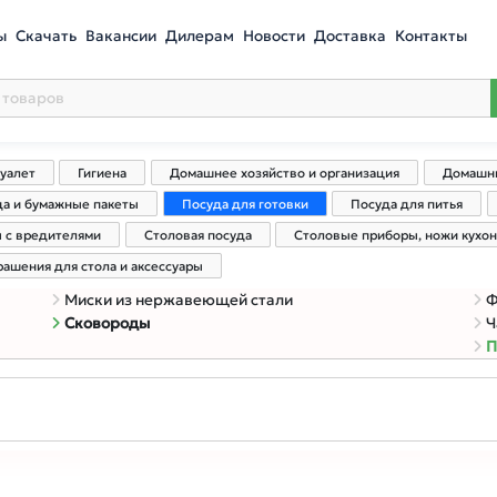
ы
Скачать
Вакансии
Дилерам
Новости
Доставка
Контакты
туалет
Гигиена
Домашнее хозяйство и организация
Домашни
да и бумажные пакеты
Посуда для готовки
Посуда для питья
ы с вредителями
Столовая посуда
Столовые приборы, ножи кухо
рашения для стола и аксессуары
Миски из нержавеющей стали
Ф
Сковороды
Ч
П