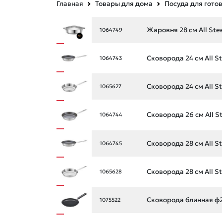
Главная
Товары для дома
Посуда для гото
Жаровня 28 см All Stee
1064749
Сковорода 24 см All St
1064743
Сковорода 24 см All St
1065627
Сковорода 26 см All St
1064744
Сковорода 28 см All St
1064745
Сковорода 28 см All St
1065628
Сковорода блинная ф2
1075522