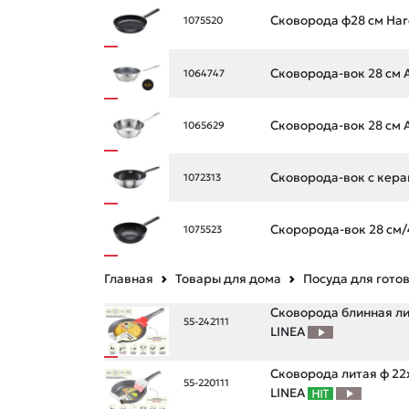
Сковорода ф28 см Har
1075520
Сковорода-вок 28 см Al
1064747
Сковорода-вок 28 см Al
1065629
Сковорода-вок с кера
1072313
Скоророда-вок 28 см/
1075523
Главная
Товары для дома
Посуда для гото
Сковорода блинная лита
55-242111
LINEA
Сковорода литая ф 22х
55-220111
LINEA