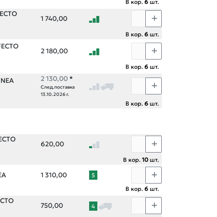
В кор.
6
шт.
RFECTO
1 740,00
В кор.
6
шт.
RFECTO
2 180,00
В кор.
6
шт.
2 130,00
*
LINEA
След.поставка
13.10.2026 г.
В кор.
6
шт.
FECTO
620,00
В кор.
10
шт.
EA
1 310,00
5
В кор.
6
шт.
ECTO
750,00
4