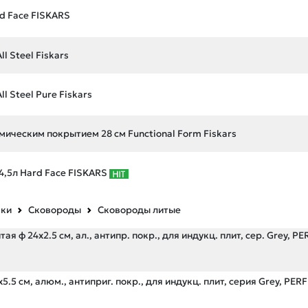
d Face FISKARS
l Steel Fiskars
l Steel Pure Fiskars
мическим покрытием 28 см Functional Form Fiskars
4,5л Hard Face FISKARS
вки
Сковороды
Сковороды литые
я ф 24х2.5 см, ал., антипр. покр., для индукц. плит, сер. Grey, P
5.5 см, алюм., антиприг. покр., для индукц. плит, серия Grey, PE