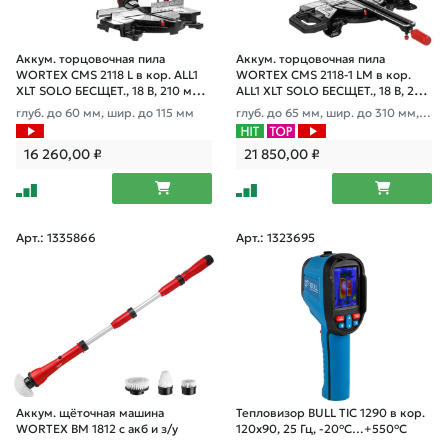
Аккум. торцовочная пила
Аккум. торцовочная пила
WORTEX CMS 2118 L в кор. ALL1
WORTEX CMS 2118-1 LM в кор.
XLT SOLO БЕСЩЕТ., 18 В, 210 мм,
ALL1 XLT SOLO БЕСЩЕТ., 18 В, 210
лазер
мм, лазер
глуб. до 60 мм, шир. до 115 мм
глуб. до 65 мм, шир. до 310 мм, л
азер
16 260,00
₽
21 850,00
₽
Арт.: 1335866
Арт.: 1323695
Аккум. щёточная машина
Тепловизор BULL TIC 1290 в кор.
WORTEX BM 1812 с акб и з/у
120x90, 25 Гц, -20°C…+550°C