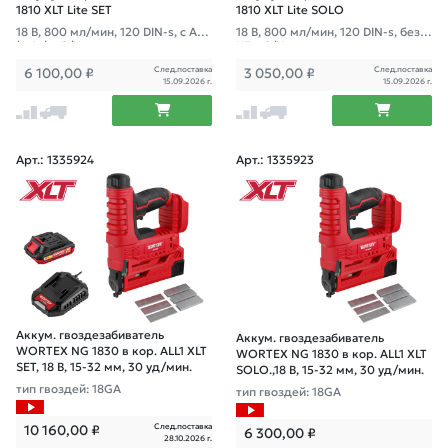
1810 XLT Lite SET
1810 XLT Lite SOLO
18 В, 800 мл/мин, 120 DIN-s, с АКБ
18 В, 800 мл/мин, 120 DIN-s, без А
(4 Ач) и З/У
КБ и З/У
След.поставка
След.поставка
6 100,00
₽
3 050,00
₽
15.09.2026 г.
15.09.2026 г.
Арт.: 1335924
Арт.: 1335923
Аккум. гвоздезабиватель
Аккум. гвоздезабиватель
WORTEX NG 1830 в кор. ALL1 XLT
WORTEX NG 1830 в кор. ALL1 XLT
SET, 18 В, 15-32 мм, 30 уд/мин.
SOLO.,18 В, 15-32 мм, 30 уд/мин.
тип гвоздей: 18GA
тип гвоздей: 18GA
След.поставка
10 160,00
₽
6 300,00
₽
28.10.2026 г.