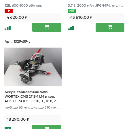
12В, 600-1000 об/мин.
3,7 В, 2000 мАч, JPG/MP4, отслеж
ивание центральной / горячей / х
олодной точки
4 620,00
₽
45 610,00
₽
Арт.: 1329459-у
Аккум. торцовочная пила
WORTEX CMS 2118-1 LM в кор.
ALL1 XLT SOLO БЕСЩЕТ., 18 В, 210
мм, лазер уце
глуб. до 65 мм, шир. до 310 мм, л
азер
18 290,00
₽