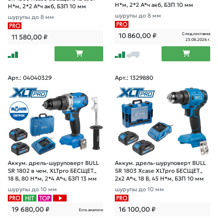
Н*м, 2*2 А*ч акб, БЗП 10 мм
Н*м, 2*2 А*ч акб, БЗП 10 мм
шурупы до 8 мм
шурупы до 8 мм
След.поставка
10 860,00
₽
11 580,00
₽
23.08.2026 г.
Арт.: 04040329
Арт.: 1329880
Аккум. дрель-шуруповерт BULL
Аккум. дрель-шуруповерт BULL
SR 1802 в чем. XLTpro БЕСЩЕТ.,
SR 1803 Xcase XLTpro БЕСЩЕТ.,
18 В, 80 Н*м, 2*4 А*ч, БЗП 13 мм
2x2 А*ч, 18 В, 45 Н*м, БЗП 10 мм
шурупы до 10 мм
шурупы до 10 мм
19 680,00
₽
16 100,00
₽
Есть аналоги