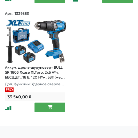
Арт.: 1329883
Аккум. дрель-шуруповерт BULL
SR 1805 Xcase XLTpro, 2х6 А*ч,
БЕСЩЕТ., 18 В, 120 Н*м, БЗП(мет.)
13 мм
Доп. функции: Ударное сверлени
е, "AntiKickback", режим "TURBO"
33 540,00
₽