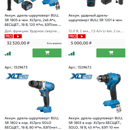
Аккум. дрель-шуруповерт BULL
Аккум. ударный дрель-
SR 1805 в чем. XLTpro, 2х6 А*ч,
шуруповерт BULL SR 1201 в чем.
БЕСЩЕТ., 18 В, 120 Н*м, БЗП(мет.)
13 мм
Доп. функции: Ударное сверлени
12.0 В, 2 акк., 1.5 А/ч Li-Ion, 2 ско
е, "AntiKickback", режим "TURBO"
р., 25 Нм, шурупы до 6 мм
32 320,00
₽
5 000,00
₽
Есть аналоги
Арт.: 1329673
Арт.: 1329672
Аккум. дрель-шуруповерт BULL
Аккум. дрель-шуруповерт BULL
SR 1802 в кор. XLTpro SOLO
SR 1803 в кор. XLTpro БЕСЩЕТ.,
БЕСЩЕТ., 18 В, 80 Н*м, БЗП(мет.)
SOLO, 18 В, 45 Н*м, БЗП 10 мм