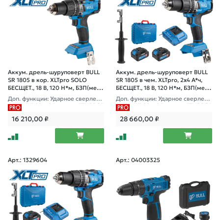
Аккум. дрель-шуруповерт BULL
Аккум. дрель-шуруповерт BULL
SR 1805 в кор. XLTpro SOLO
SR 1805 в чем. XLTpro, 2х4 А*ч,
БЕСЩЕТ., 18 В, 120 Н*м, БЗП(мет.)
БЕСЩЕТ., 18 В, 120 Н*м, БЗП(мет.)
13 мм
13 мм
Доп. функции: Ударное сверлени
Доп. функции: Ударное сверлени
е, "AntiKickback", режим "TURBO"
е, "AntiKickback", режим "TURBO"
16 210,00
₽
28 660,00
₽
Арт.: 1329604
Арт.: 04003325