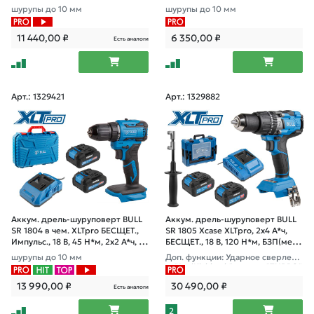
13 мм
шурупы до 10 мм
шурупы до 10 мм
11 440,00
₽
6 350,00
₽
Есть аналоги
Арт.: 1329421
Арт.: 1329882
Аккум. дрель-шуруповерт BULL
Аккум. дрель-шуруповерт BULL
SR 1804 в чем. XLTpro БЕСЩЕТ.,
SR 1805 Xcase XLTpro, 2х4 А*ч,
Импульс., 18 В, 45 Н*м, 2х2 А*ч, з/
БЕСЩЕТ., 18 В, 120 Н*м, БЗП(мет.)
у 2 А
13 мм
шурупы до 10 мм
Доп. функции: Ударное сверлени
е, "AntiKickback", режим "TURBO"
13 990,00
₽
30 490,00
₽
Есть аналоги
2