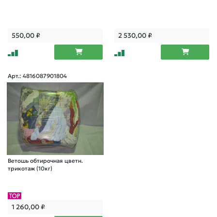
550,00
₽
2 530,00
₽
Арт.: 4816087901804
Ветошь обтирочная цветн.
трикотаж (10кг)
1 260,00
₽