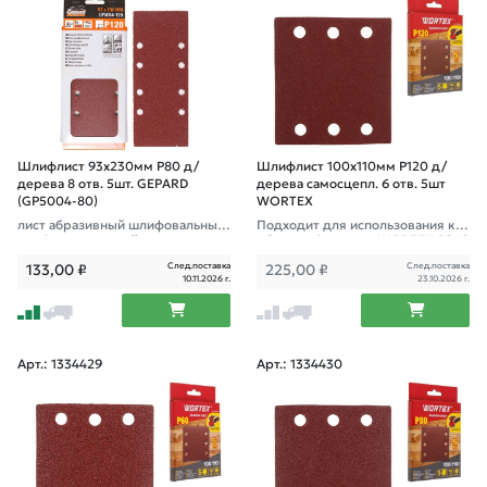
Шлифлист 93х230мм Р80 д/
Шлифлист 100х110мм Р120 д/
дерева 8 отв. 5шт. GEPARD
дерева самосцепл. 6 отв. 5шт
(GP5004-80)
WORTEX
лист абразивный шлифовальный
Подходит для использования к в
перфорированный
иброшлифмашине WORTEX SS 10
20
След.поставка
След.поставка
133,00
₽
225,00
₽
10.11.2026 г.
23.10.2026 г.
Арт.: 1334429
Арт.: 1334430