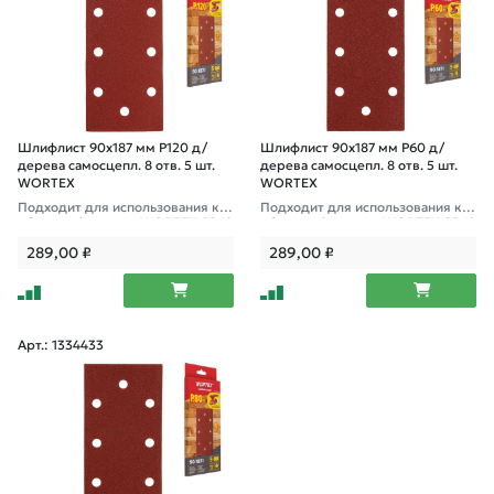
Шлифлист 90х187 мм Р120 д/
Шлифлист 90х187 мм Р60 д/
дерева самосцепл. 8 отв. 5 шт.
дерева самосцепл. 8 отв. 5 шт.
WORTEX
WORTEX
Подходит для использования к в
Подходит для использования к в
иброшлифмашине WORTEX SS 19
иброшлифмашине WORTEX SS 19
20 E, SS 2230-1 E
20 E, SS 2230-1 E
289,00
₽
289,00
₽
Арт.: 1334433