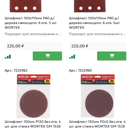
Шлифлист 100х110мм Р60 д/
Шлифлист 100х110мм Р80 д/
дерева самосцепл. 6 отв. 5 шт.
дерева самосцепл. 6 отв. 5шт
WORTEX
WORTEX
Подходит для использования к в
Подходит для использования к в
иброшлифмашине WORTEX LX S
иброшлифмашине WORTEX LX S
S 1020
S 1020
225,00
₽
225,00
₽
Арт.: 1325982
Арт.: 1325983
Шлифлист 150мм P120 без отв. 4
Шлифлист 150мм P240 без отв. 4
шт. для станка WORTEX GM 1528
шт. для станка WORTEX GM 1528