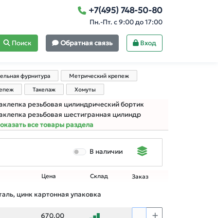
+7(495) 748-50-80
Пн.-Пт. с 9:00 до 17:00
Поиск
Обратная связь
Вход
ельная фурнитура
Метрический крепеж
репеж
Такелаж
Хомуты
аклепка резьбовая цилиндрический бортик
аклепка резьбовая шестигранная цилиндр
оказать все товары раздела
В наличии
Цена
Склад
Заказ
аль, цинк картонная упаковка
670,00