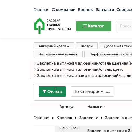
Главная
О компании
Бренды
Запчасти
Сервис
Каталог
Анкерный крепеж
Гвозди
Дюбельная техн
Нержавеющий крепеж
Перфорированный креп
Заклепка вытяжная алюминий/сталь цветная(RAL
Заклепка вытяжная алюминий/сталь, цинк
Заклепка вытяжная закрытая алюминий/сталь
1
По категориям
Фильтр
Артикул
Название
Главная
Крепеж
Заклепки
Заклепка вы
SMC2-18330-
Заклепка вытяжная 2.4