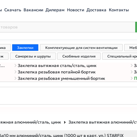
ы
Скачать
Вакансии
Дилерам
Новости
Доставка
Контакты
ика
Заклепки
Комплектующие для систем вентиляции
Меб
еж
Саморезы и шурупы
Скобяные изделия
Специальный к
)
Заклепка вытяжная сталь/сталь, цинк
З
Заклепка резьбовая потайной бортик
З
Заклепка резьбовая уменьшенный бортик
П
тяжная алюминий/сталь, цинк
Заклепка вытяжная алюминий/ст
х10 мм алюминий/сталь, цинк (1000 шт в карт. уп.) STARFIX