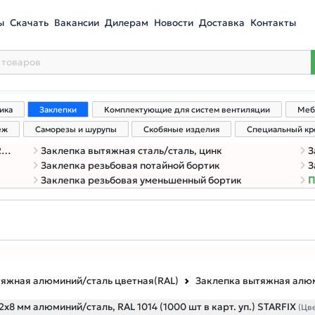
ы
Скачать
Вакансии
Дилерам
Новости
Доставка
Контакты
ика
Заклепки
Комплектующие для систем вентиляции
Меб
еж
Саморезы и шурупы
Скобяные изделия
Специальный к
)
Заклепка вытяжная сталь/сталь, цинк
З
Заклепка резьбовая потайной бортик
З
Заклепка резьбовая уменьшенный бортик
П
тяжная алюминий/сталь цветная(RAL)
Заклепка вытяжная алюм
х8 мм алюминий/сталь, RAL 1014 (1000 шт в карт. уп.) STARFIX
(Цв