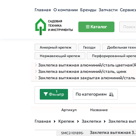
Главная
О компании
Бренды
Запчасти
Сервис
Каталог
Анкерный крепеж
Гвозди
Дюбельная техн
Нержавеющий крепеж
Перфорированный креп
Заклепка вытяжная алюминий/сталь цветная(RAL
Заклепка вытяжная алюминий/сталь, цинк
Заклепка вытяжная закрытая алюминий/сталь
1
По категориям
Фильтр
Артикул
Название
Главная
Крепеж
Заклепки
Заклепка вы
Заклепка вытяжная 3.2
SMC2-101895-