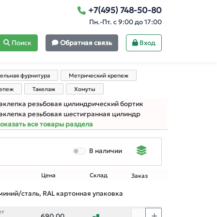
+7(495) 748-50-80
Пн.-Пт. с 9:00 до 17:00
Поиск
Обратная связь
Вход
ельная фурнитура
Метрический крепеж
репеж
Такелаж
Хомуты
аклепка резьбовая цилиндрический бортик
аклепка резьбовая шестигранная цилиндр
оказать все товары раздела
В наличии
Цена
Склад
Заказ
иний/сталь, RAL картонная упаковка
ет
690,00