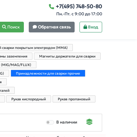
+7(495) 748-50-80
Пн.-Пт. с 9:00 до 17:00
Поиск
Обратная связь
Вход
й сварки покрытым электродом (MMA)
мы заземления
Магниты держатели для сварки
и (MIG/MAG/FLUX)
G)
Принадлежности для сварки прочие
я
талей
Рукав кислородный
Рукав пропановый
В наличии