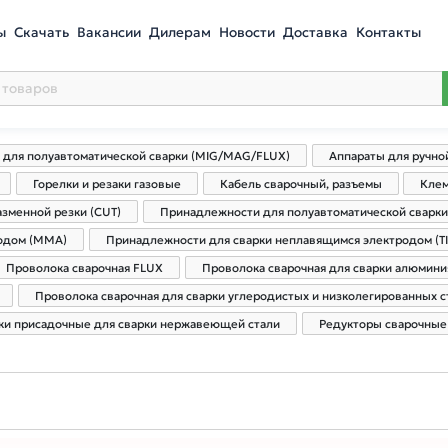
ы
Скачать
Вакансии
Дилерам
Новости
Доставка
Контакты
 для полуавтоматической сварки (MIG/MAG/FLUX)
Аппараты для ручно
Горелки и резаки газовые
Кабель сварочный, разъемы
Клем
зменной резки (CUT)
Принадлежности для полуавтоматической сварк
родом (MMA)
Принадлежности для сварки неплавящимся электродом (TI
Проволока сварочная FLUX
Проволока сварочная для сварки алюмини
Проволока сварочная для сварки углеродистых и низколегированных с
ки присадочные для сварки нержавеющей стали
Редукторы сварочные