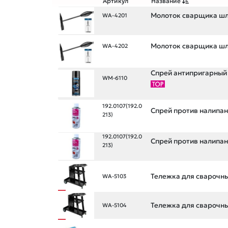
Артикул
Название
Молоток сварщика шл
WA-4201
Молоток сварщика шл
WA-4202
Спрей антипригарный 
WM-6110
192.0107(192.0
Спрей против налипан
213)
192.0107(192.0
Спрей против налипан
213)
Тележка для сварочн
WA-5103
Тележка для сварочн
WA-5104