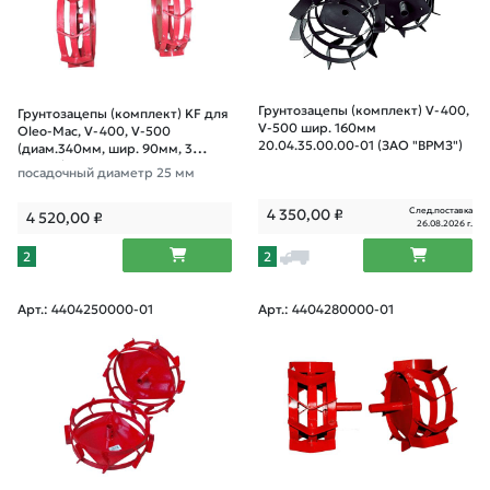
Грунтозацепы (комплект) V-400,
Грунтозацепы (комплект) KF для
V-500 шир. 160мм
Oleo-Mac, V-400, V-500
20.04.35.00.00-01 (ЗАО "ВРМЗ")
(диам.340мм, шир. 90мм, 3
обруча)
посадочный диаметр 25 мм
След.поставка
4 350,00
₽
4 520,00
₽
26.08.2026 г.
2
2
Арт.: 4404250000-01
Арт.: 4404280000-01