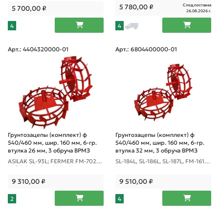
-811MB
След.поставка
5 780,00
₽
5 700,00
₽
26.08.2026 г.
4
4
Арт.: 4404320000-01
Арт.: 6804400000-01
Грунтозацепы (комплект) ф
Грунтозацепы (комплект) ф
540/460 мм, шир. 160 мм, 6-гр.
540/460 мм, шир. 160 мм, 6-гр.
втулка 26 мм, 3 обруча ВРМЗ
втулка 32 мм, 3 обруча ВРМЗ
ASILAK SL-93L; FERMER FM-702M
SL-184L, SL-186L, SL-187L, FM-1617
SL/PRO-SL, FM-909MSL
MXL
9 310,00
₽
9 510,00
₽
2
4