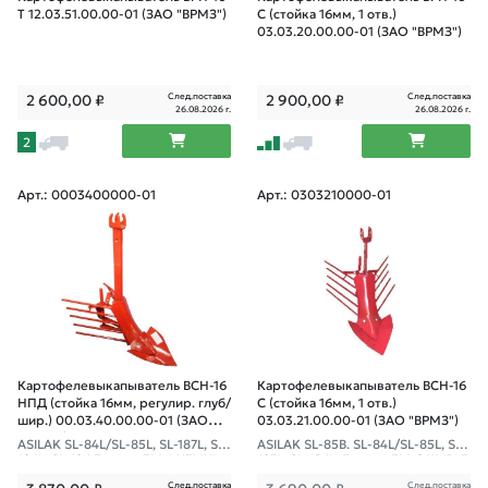
Т 12.03.51.00.00-01 (ЗАО "ВРМЗ")
С (стойка 16мм, 1 отв.)
03.03.20.00.00-01 (ЗАО "ВРМЗ")
След.поставка
След.поставка
2 600,00
₽
2 900,00
₽
26.08.2026 г.
26.08.2026 г.
2
Арт.: 0003400000-01
Арт.: 0303210000-01
Картофелевыкапыватель ВСН-16
Картофелевыкапыватель ВСН-16
НПД (стойка 16мм, регулир. глуб/
С (стойка 16мм, 1 отв.)
шир.) 00.03.40.00.00-01 (ЗАО
03.03.21.00.00-01 (ЗАО "ВРМЗ")
"ВРМЗ")
ASILAK SL-84L/SL-85L, SL-187L, SL-
ASILAK SL-85B. SL-84L/SL-85L, SL-
186L, SL-186 Fermer FM-1617MXL
187L, SL-186L, Fermer FM-811MB, F
FM-808MXL
M-1617MXL,
След.поставка
След.поставка