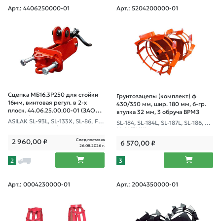
Арт.: 4406250000-01
Арт.: 5204200000-01
Сцепка МБ16.3Р250 для стойки
Грунтозацепы (комплект) ф
16мм, винтовая регул. в 2-х
430/350 мм, шир. 180 мм, 6-гр.
плоск. 44.06.25.00.00-01 (ЗАО
втулка 32 мм, 3 обруча ВРМЗ
"ВРМЗ")
ASILAK SL-93L, SL-133X, SL-86, FE
SL-184, SL-184L, SL-187L, SL-186, F
RMER FM-701MS/PRO, FM-702MS
M-1617MXL
L/PRO-SL, FM-901M/PRO, FM-902
След.поставка
2 960,00
₽
M/MS/PRO-
6 570,00
₽
26.08.2026 г.
2
3
Арт.: 0004230000-01
Арт.: 2004350000-01