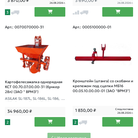
3 870,00
₽
3 690,00
₽
26.08.2026 г.
26.08.2026 г.
3
Арт.: 0070070000-31
Арт.: 0005100000-01
Кронштейн (штанга) со скобами и
Картофелесажалка однорядная
крепежом под сцепки МБ16
КСТ 00.70.07.00.00-31 (бункер
00.05.10.00.00-01 (ЗАО "ВРМЗ")
28л) (ЗАО " ВРМЗ")
ASILAK SL-187L, SL-186L, SL-186, SL
-133x Fermer FM-1617MXL
След.поставка
1 830,00
₽
34 960,00
₽
26.08.2026 г.
2
2