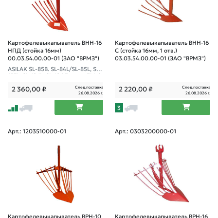
Картофелевыкапыватель ВНН-16
Картофелевыкапыватель ВНН-16
НПД (стойка 16мм)
С (стойка 16мм, 1 отв.)
00.03.54.00.00-01 (ЗАО "ВРМЗ")
03.03.54.00.00-01 (ЗАО "ВРМЗ")
ASILAK SL-85B. SL-84L/SL-85L, SL-
187L, SL-186L, SL-186 Fermer FM-8
11MB, FM-1617MXL, FM-808MXL
След.поставка
След.поставка
2 360,00
₽
2 220,00
₽
26.08.2026 г.
26.08.2026 г.
3
Арт.: 1203510000-01
Арт.: 0303200000-01
Картофелевыкапыватель ВРН-10
Картофелевыкапыватель ВРН-16