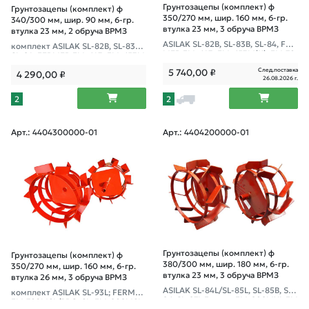
Грунтозацепы (комплект) ф
Грунтозацепы (комплект) ф
350/270 мм, шир. 160 мм, 6-гр.
340/300 мм, шир. 90 мм, 6-гр.
втулка 23 мм, 3 обруча ВРМЗ
втулка 23 мм, 2 обруча ВРМЗ
ASILAK SL-82B, SL-83B, SL-84, FER
комплект ASILAK SL-82B, SL-83B,
MER FM-643, FM-653M(K), FM-70
SL-84, FERMER FM-643, FM-653M
1, FM-811MX, GROSS GR-8PR-0.1/
(K), FM-811MX, FM-701, GROSS GR
След.поставка
5 740,00
₽
0.2
4 290,00
₽
-8PR-0.1
26.08.2026 г.
2
2
Арт.: 4404300000-01
Арт.: 4404200000-01
Грунтозацепы (комплект) ф
Грунтозацепы (комплект) ф
380/300 мм, шир. 180 мм, 6-гр.
350/270 мм, шир. 160 мм, 6-гр.
втулка 23 мм, 3 обруча ВРМЗ
втулка 26 мм, 3 обруча ВРМЗ
ASILAK SL-84L/SL-85L, SL-85B, SL-
комплект ASILAK SL-93L; FERMER
86, SL-87L Fermer FM-808MXL FM
FM-702MSL/PRO-SL, FM-909MSL