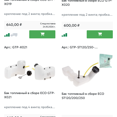
Бак топливный в сборе ECO GTP-
X019
X020
крепление под 2 винта; пробка н
крепление под 2 винта; пробка с
а углу
боку
След.поставка
640,00
₽
600,00
₽
24.10.2026 г.
Арт.: GTP-X021
Арт.: GTP-ST120/250-0
39
Бак топливный в сборе ECO GTP-
Бак топливный в сборе ECO
X021
ST120/200/250
крепление под 4 винта; пробка н
а углу
След.поставка