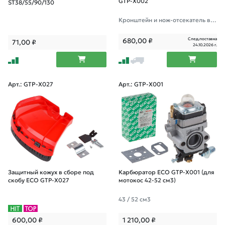
GTP-X002
ST38/55/90/130
Кронштейн и нож-отсекатель в к
омплекте.
След.поставка
680,00
₽
71,00
₽
24.10.2026 г.
Арт.: GTP-X027
Арт.: GTP-X001
Защитный кожух в сборе под
Карбюратор ECO GTP-X001 (для
скобу ECO GTP-X027
мотокос 42-52 см3)
43 / 52 см3
600,00
₽
1 210,00
₽