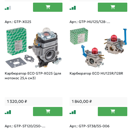
Арт.: GTP-X025
Арт.: GTP-HU125/128-0
06
Карбюратор ECO GTP-X025 (для
Карбюратор ECO HU125R/128R
мотокос 25,4 см3)
1 320,00
₽
1 840,00
₽
Арт.: GTP-ST120/250-0
Арт.: GTP-ST38/55-006
06