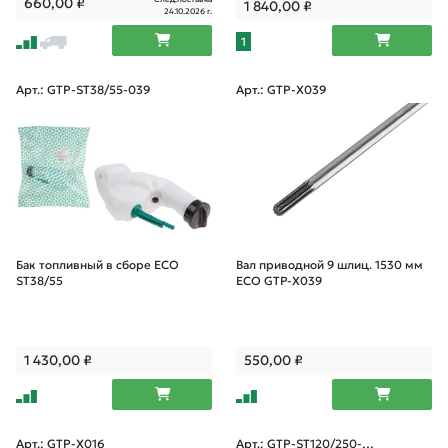
660,00
₽
1 840,00
₽
24.10.2026 г.
1
Арт.: GTP-ST38/55-039
Арт.: GTP-X039
Бак топливный в сборе ECO
Вал приводной 9 шлиц. 1530 мм
ST38/55
ECO GTP-X039
1 430,00
₽
550,00
₽
Арт.: GTP-X016
Арт.: GTP-ST120/250-0