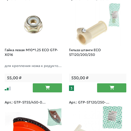
38
Гайка левая M10*1.25 ECO GTP-
Гильза штанги ECO
X016
ST120/200/250
для крепления ножа к редуктор
у
55,00
₽
530,00
₽
3
Арт.: GTP-ST55/450-03
Арт.: GTP-ST120/250-0
8
37