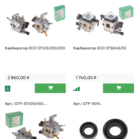
Карбюратор ECO ST120/200/250
Карбюратор ECO ST38/45/55
2 860,00
₽
1 740,00
₽
5
Арт.: GTP-ST400/450-0
Арт.: GTP-X014
06