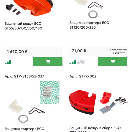
Защелка стартера ECO
Зашитный кожух ECO
ST120/200/250
ST55/80/130/250/450
След.поставка
71,00
₽
1 670,00
₽
24.10.2026 г.
Арт.: GTP-ST38/55-037
Арт.: GTP-X002
Защитный кожух в сборе ECO
Защелка стартера ECO