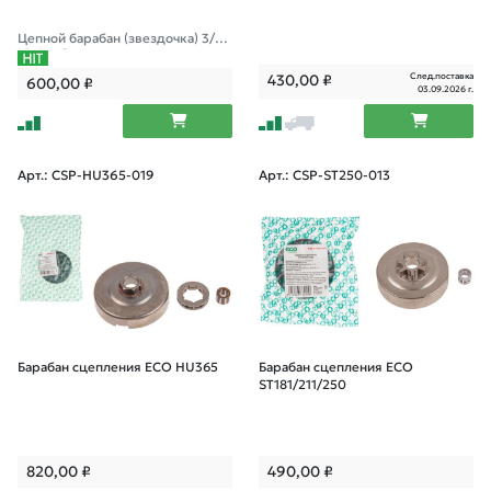
Цепной барабан (звездочка) 3/8"
LP 6 зуб.
След.поставка
430,00
₽
600,00
₽
03.09.2026 г.
Арт.: CSP-HU365-019
Арт.: CSP-ST250-013
Барабан сцепления ECO HU365
Барабан сцепления ECO
ST181/211/250
820,00
₽
490,00
₽