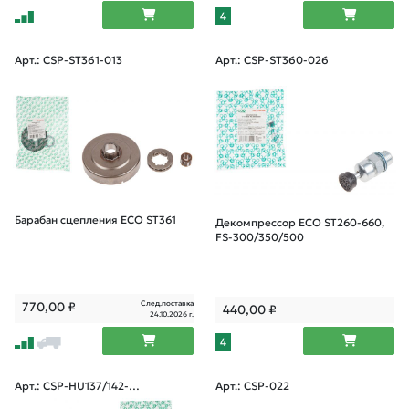
4
Арт.: CSP-ST361-013
Арт.: CSP-ST360-026
Барабан сцепления ECO ST361
Декомпрессор ECO ST260-660,
FS-300/350/500
След.поставка
770,00
₽
440,00
₽
24.10.2026 г.
4
Арт.: CSP-HU137/142-01
Арт.: CSP-022
4