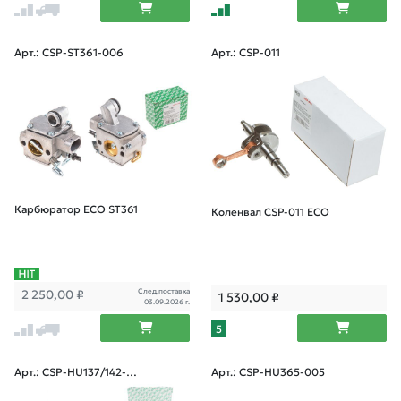
Арт.: CSP-ST361-006
Арт.: CSP-011
Карбюратор ECO ST361
Коленвал CSP-011 ECO
След.поставка
2 250,00
₽
1 530,00
₽
03.09.2026 г.
5
Арт.: CSP-HU137/142-0
Арт.: CSP-HU365-005
05