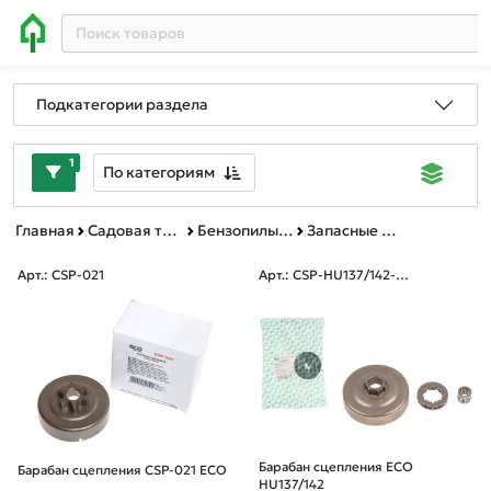
Подкатегории раздела
1
По категориям
Главная
Садовая техника, оснастка и принадлежности
Бензопилы и пилы цепные электрические
Запасные части к бензопилам
Арт.: CSP-021
Арт.: CSP-HU137/142-01
9
Барабан сцепления ECO
Барабан сцепления CSP-021 ECO
HU137/142