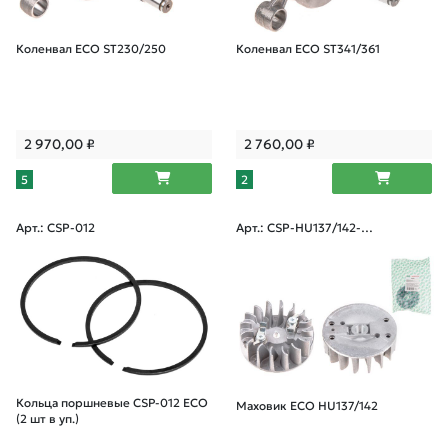
Коленвал ECO ST230/250
Коленвал ECO ST341/361
2 970,00
₽
2 760,00
₽
5
2
Арт.: CSP-012
Арт.: CSP-HU137/142-01
6
Кольца поршневые CSP-012 ECO
Маховик ECO HU137/142
(2 шт в уп.)