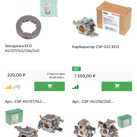
Звездочка ECO
Карбюратор CSP-022 ECO
HU137/142/236/240
След.поставка
220,00
₽
1 350,00
₽
03.09.2026 г.
Арт.: CSP-HU137/142-0
Арт.: CSP-HU236/240-0
06
06