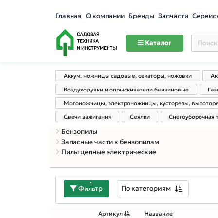
Главная
О компании
Бренды
Запчасти
Сервис
Каталог
Аккум. ножницы садовые, секаторы, ножовки
Ак
Воздуходувки и опрыскиватели бензиновые
Газ
Мотоножницы, электроножницы, кусторезы, высотор
Свечи зажигания
Сеялки
Снегоуборочная 
Бензопилы
Запасные части к бензопилам
Пилы цепные электрические
1
По категориям
Фильтр
Артикул
Название