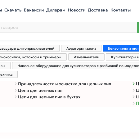
ы
Скачать
Вакансии
Дилерам
Новости
Доставка
Контакты
сессуары для опрыскивателей
Аэраторы газона
Бензопилы и пил
онокосилки, мотокосы и триммеры
Измельчители
Культиваторы 
езы
Навесное оборудование для культиваторов с разбивкой по моделя
техника
Принадлежности и оснастка для цепных пил
Ц
Цепи для цепных пил
Ш
Цепи для цепных пил в бухтах
Ш
П