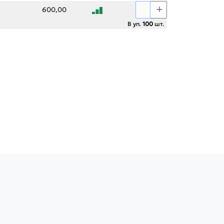
600,00
В уп.
100
шт.