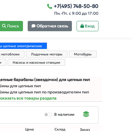
+7(495) 748-50-80
Пн.-Пт. с 9:00 до 17:00
Поиск
Обратная связь
Вход
ы цепные электрические
и мотоблоки
Лодочные моторы
Мотобуры
м
Насосы и насосные станции
епные барабаны (звездочки) для цепных пил
ины для цепных пил
ины для цепных пил по производителям пил
оказать все товары раздела
В наличии
Цена
Склад
Заказ