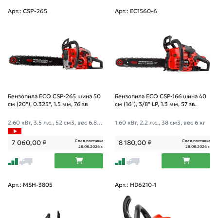
Арт.: CSP-265
Арт.: EC1560-6
Бензопила ECO CSP-265 шина 50
Бензопила ECO CSP-166 шина 40
см (20"), 0.325", 1.5 мм, 76 зв
см (16"), 3/8" LP, 1.3 мм, 57 зв.
2.60 кВт, 3.5 л.с., 52 см3, вес 6.8 к
1.60 кВт, 2.2 л.с., 38 см3, вес 6 кг
г
След.поставка
След.поставка
7 060,00
₽
8 180,00
₽
28.08.2026 г.
28.08.2026 г.
Арт.: MSH-3805
Арт.: HD6210-1