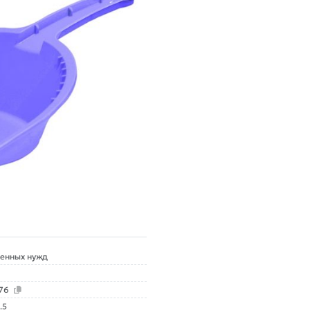
венных нужд
476
.5