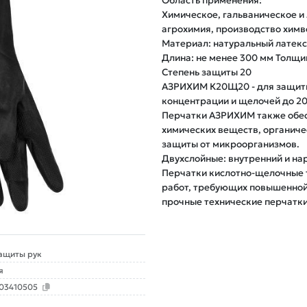
Область применения:

Химическое, гальваническое и
агрохимия, производство химв
Материал: натуральный латекс

Длина: не менее 300 мм Толщин
Степень защиты 20

АЗРИХИМ К20Щ20 - для защиты 
концентрации и щелочей до 20
Перчатки АЗРИХИМ также обес
химических веществ, органичес
защиты от микроорганизмов.

Двухслойные: внутренний и нар
Перчатки кислотно-щелочные т
работ, требующих повышенной 
ащиты рук
я
003410505