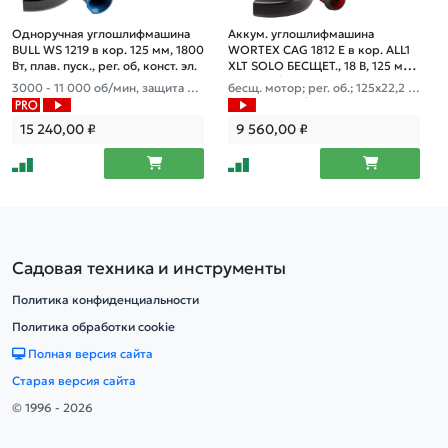
Одноручная углошлифмашина
Аккум. углошлифмашина
BULL WS 1219 в кор. 125 мм, 1800
WORTEX CAG 1812 E в кор. ALL1
Вт, плав. пуск., рег. об, конст. эл.
XLT SOLO БЕСЩЕТ., 18 В, 125 мм,
8000 об/мин
3000 - 11 000 об/мин, защита от
бесщ. мотор; рег. об.; 125х22,2 м
перегрузки, защита от повторно
м; пылезащ. фильтры
го включения, вес 2,75 кг
15 240,00
₽
9 560,00
₽
Садовая техника и инструменты
Политика конфиденциальности
Политика обработки cookie
Полная версия сайта
Старая версия сайта
© 1996 - 2026