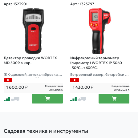
Арт.: 1323901
Арт.: 1323797
Детектор проводки WORTEX
Инфракрасный термометр
MD 5009 в кор.
(пирометр) WORTEX IP 5060
-50°C...+600°C,
ЖК-дисплей, автокалибровка, э
Встроенный лазер, батарейки в
лектропроводка 50 мм, металл
комплекте
38 мм, дерево 19 мм, 9 В "Крон
След.поставка
След.поставка
1 600,00
₽
1 430,00
₽
а"
21.11.2026 г.
28.08.2026 г.
Садовая техника и инструменты