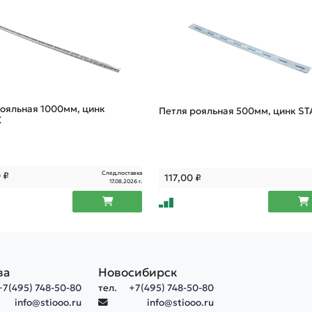
ояльная 1000мм, цинк
Петля рояльная 500мм, цинк ST
X
След.поставка
0
₽
117,00
₽
17.08.2026 г.
ва
Новосибирск
+7(495) 748-50-80
тел.
+7(495) 748-50-80
info@stiooo.ru
info@stiooo.ru