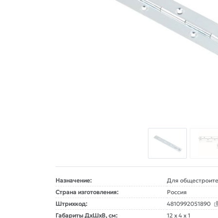
Назначение:
Для общестроите
Страна изготовления:
Россия
Штрихкод:
4810992051890
Габариты ДxШxВ, см:
12 x 4 x 1