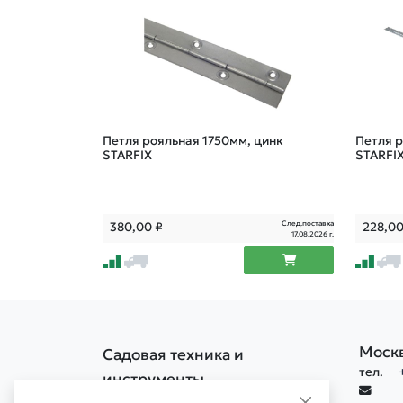
Петля рояльная 1750мм, цинк
Петля р
STARFIX
STARFI
След.поставка
380,00
₽
228,0
17.08.2026 г.
Моск
Садовая техника и
тел.
инструменты