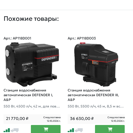
Похожие товары:
Арт.: AP118D001
Арт.: AP118D003
Станция водоснабжения
Станция водоснабжения
автоматическая DEFENDER I,
автоматическая DEFENDER III,
A&P
A&P
550 Вт, 4500 л/ч, 42 м, для повы
550 Вт, 5500 л/ч, 45 м, 8,5 м всас
шения давления/водоснабжени
ывание
я
След.поставка
След.поставка
21 770,00
₽
36 630,00
₽
12.10.2026 г.
12.10.2026 г.