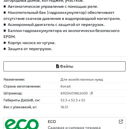
загородных домов, коттеджей, участков.
■
Автоматическое управление с помощью реле.
■
Накопительный бак (гидроаккумулятор) обеспечивает
отсутствие скачков давления в водопроводной магистрали.
■
Асинхронный двигатель с защитой от перегрузок.
■
Баллон гидроаккумулятора из экологически безопасного
EPDM.
■
Корпус насоса из чугуна.
■
Защита от перегрузок.
Файлы
Назначение:
Для хозяйственных нужд
Страна изготовления:
Китай
Штрихкод:
6920401862400
Габариты ДxШxВ, см:
52.5 x 32.3 x 52
Вес с упаковкой, кг:
18.51
ECO
Садовая и силовая техника