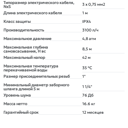
Типоразмер электрического кабеля,
3 x 0,75 мм2
NxS
Длина электрического кабеля
1 м
Класс защиты
IPX4
Производительность
3100 л/ч
Максимальное давление
4,8 атм
Максимальная глубина
8,5 м
самовсасывания, Н вс
Максимальный напор
42 м
Максимальная температура
35 °С
перекачиваемой воды
Размер присоединительныx резьб
1"
Минимальный диаметр заборного
1 1/4"
шланга длиной 5 м
Уровень шума
76 Дб
Масса нетто
16.6 кг
Гарантийный срок
12 месяцев