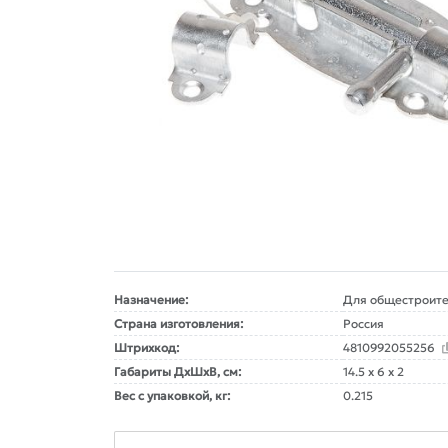
Назначение:
Для общестроите
Страна изготовления:
Россия
Штрихкод:
4810992055256
Габариты ДxШxВ, см:
14.5 x 6 x 2
Вес с упаковкой, кг:
0.215