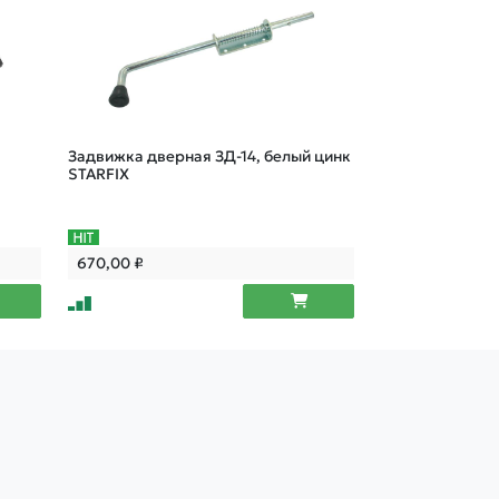
Задвижка дверная ЗД-14, белый цинк
Задвижка дверн
STARFIX
STARFIX
670,00
₽
227,00
₽