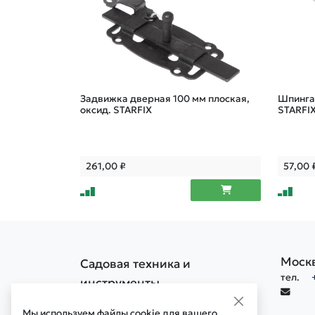
Задвижка дверная 100 мм плоская,
Шпингал
оксид. STARFIX
STARFI
261,00
₽
57,00
Моск
Садовая техника и
тел.
инструменты
Политика конфиденциальности
Мы используем файлы cookie для вашего