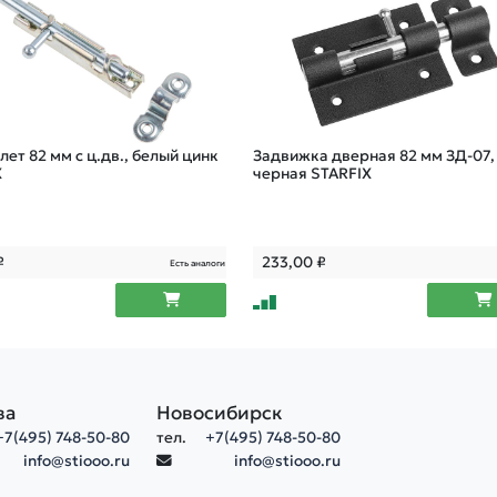
ет 82 мм с ц.дв., белый цинк
Задвижка дверная 82 мм ЗД-07,
X
черная STARFIX
₽
233,00
₽
Есть аналоги
ва
Новосибирск
+7(495) 748-50-80
тел.
+7(495) 748-50-80
info@stiooo.ru
info@stiooo.ru