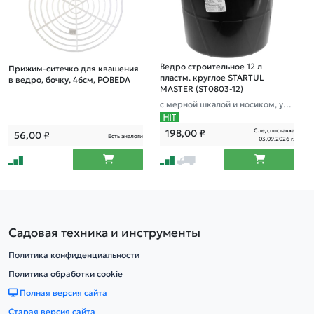
Ведро строительное 12 л
Прижим-ситечко для квашения
пластм. круглое STARTUL
в ведро, бочку, 46см, POBEDA
MASTER (ST0803-12)
с мерной шкалой и носиком, уси
лено доп.ребрами жесткости
След.поставка
198,00
₽
56,00
₽
Есть аналоги
03.09.2026 г.
Садовая техника и инструменты
Политика конфиденциальности
Политика обработки cookie
Полная версия сайта
Старая версия сайта