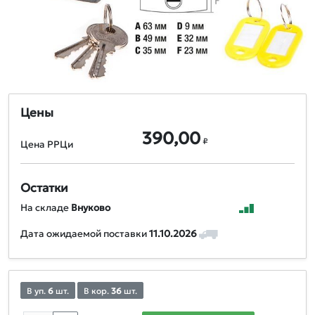
Цены
390,00
₽
Цена РРЦи
Остатки
На складе
Внуково
Дата ожидаемой поставки
11.10.2026
В уп.
6
шт.
В кор.
36
шт.