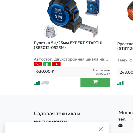
Рулетка 5м/25мм EXPERT STARTUL
Рулетк
(SE3012-0525M)
(ST3112
Автостоп, двухсторонняя шкала нане
1 мех. 
сения, нейлоновое покрытие "антисо
зацеп
ль", усиленный магнитный двухсто
След.поставка
630,00
₽
248,0
05.10.2026 г.
Моск
Садовая техника и
тел.
инструменты
Политика конфиденциальности