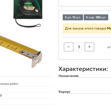
В уп.
12
шт.
В кор.
180
шт.
Для заказа этого товара
Ми
шт
Характеристики:
Назначение
льных работ
Корпус