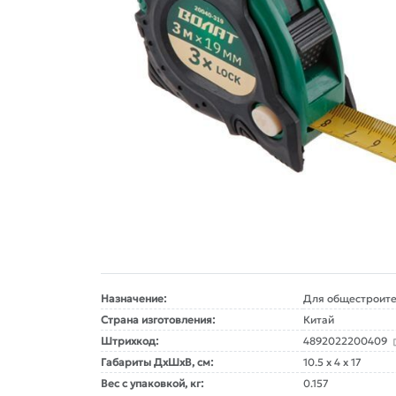
Назначение:
Для общестроите
Страна изготовления:
Китай
Штрихкод:
4892022200409
Габариты ДxШxВ, см:
10.5 x 4 x 17
Вес с упаковкой, кг:
0.157