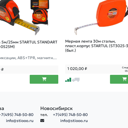
Мерная лента 30м стальн,
а 5м/25мм STARTUL STANDART
пласт.корпус STARTUL (ST3025-30)
-0525M)
(быт.)
фиксации, ABS+TPR, магнитный
След
1 020,00
₽
0
₽
05
ва
Новосибирск
+7(495) 748-50-80
тел.
+7(495) 748-50-80
info@stiooo.ru
info@stiooo.ru