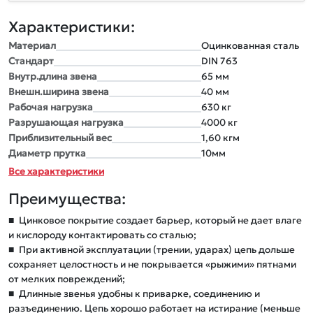
Характеристики:
Материал
Оцинкованная сталь
Стандарт
DIN 763
Внутр.длина звена
65 мм
Внешн.ширина звена
40 мм
Рабочая нагрузка
630 кг
Разрушающая нагрузка
4000 кг
Приблизительный вес
1,60 кгм
Диаметр прутка
10мм
Все характеристики
Преимущества:
■
Цинковое покрытие создает барьер, который не дает влаге
и кислороду контактировать со сталью;
■
При активной эксплуатации (трении, ударах) цепь дольше
сохраняет целостность и не покрывается «рыжими» пятнами
от мелких повреждений;
■
Длинные звенья удобны к приварке, соединению и
разъединению. Цепь хорошо работает на истирание (меньше