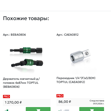
Похожие товары:
Арт.: BEBA0806
Арт.: CAEA0812
Переходник 1/4"(F)х3/8(М)
Держатель магнитный д/
TOPTUL (CAEA0812)
головок 6х87мм TOPTUL
(BEBA0806)
След.поставка
86,00
₽
1 270,00
₽
01.11.2026 г.