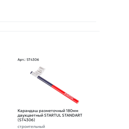
Арт.: ST4306
Арт.: 96262
Карандаш разметочный 180мм
Набор стержне
двухцветный STARTUL STANDART
для карандаша
(ST4306)
строительный