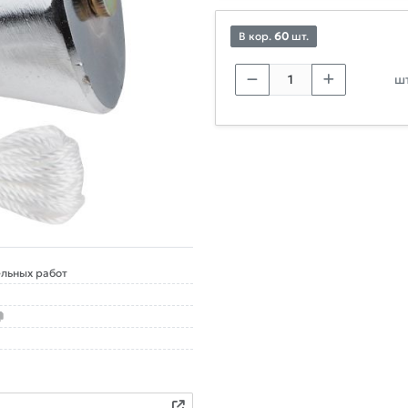
В кор.
60
шт.
шт
льных работ