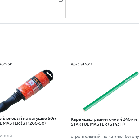
1200-50
Арт.: ST4311
ейлоновый на катушке 50м
Карандаш разметочный 240мм
L MASTER (ST1200-50)
STARTUL MASTER (ST4311)
очный
строительный; по камню, бетону