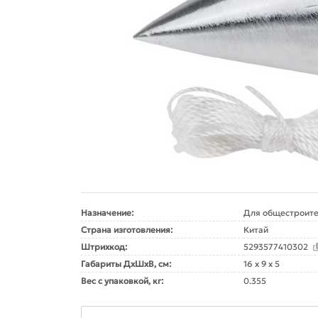
Назначение:
Для общестроите
Страна изготовления:
Китай
Штрихкод:
5293577410302
Габариты ДxШxВ, см:
16 x 9 x 5
Вес с упаковкой, кг:
0.355