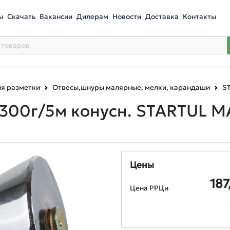
ы
Скачать
Вакансии
Дилерам
Новости
Доставка
Контакты
ля разметки
Отвесы,шнуры малярные, мелки, карандаши
S
300г/5м конусн. STARTUL M
Цены
187
Цена РРЦи