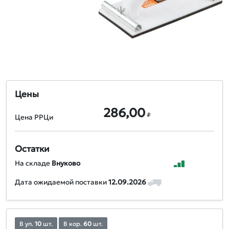
Цены
286,00
₽
Цена РРЦи
Остатки
На складе
Внуково
Дата ожидаемой поставки
12.09.2026
В уп.
10
шт.
В кор.
60
шт.