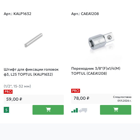
Арт.: KALP1632
Арт.: CAEA1208
Переходник 3/8"(F)х1/4(М)
Штифт для фиксации головок
TOPTUL (CAEA1208)
ф3, L25 TOPTUL (KALP1632)
(1/2", 15-32 мм)
След.поставка
78,00
₽
59,00
₽
01.11.2026 г.
5