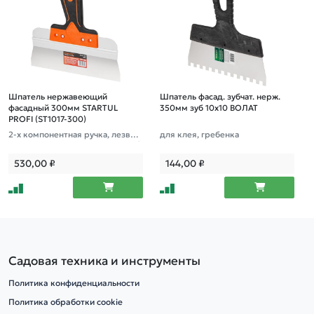
Шпатель нержавеющий
Шпатель фасад. зубчат. нерж.
фасадный 300мм STARTUL
350мм зуб 10х10 ВОЛАТ
PROFI (ST1017-300)
2-х компонентная ручка, лезвие
для клея, гребенка
-нерж сталь , высота полотна - 6
0мм, высота лезвия - 45мм
530,00
₽
144,00
₽
Садовая техника и инструменты
Политика конфиденциальности
Политика обработки cookie