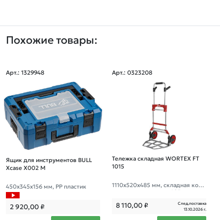
Похожие товары:
Арт.: 1329948
Арт.: 0323208
Тележка складная WORTEX FT
Ящик для инструментов BULL
1015
Xcase X002 M
1110x520x485 мм, складная конс
450х345х156 мм, PP пластик
трукция, основание 485 мм, мак
с. нагрузка 150 кг.
След.поставка
8 110,00
₽
2 920,00
₽
13.10.2026 г.