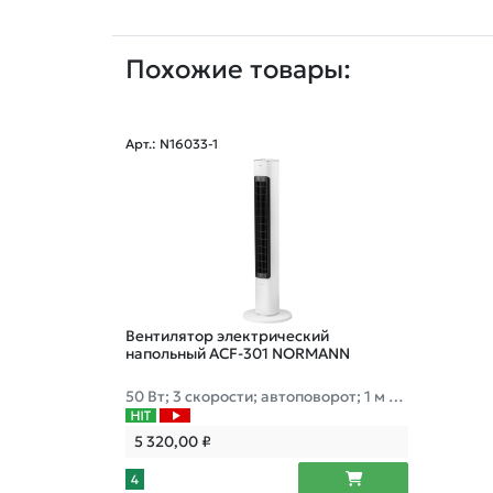
Похожие товары:
Арт.: N16033-1
Вентилятор электрический
напольный ACF-301 NORMANN
50 Вт; 3 скорости; автоповорот; 1 м вы
сота
5 320,00
₽
4