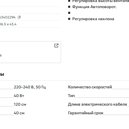
■
Регулировка высоты вентиля
■
Функция Автоповорот.
■
63402294
■
Регулировка наклона
16.5 x 43.4
а
лы
220–240 В, 50 Гц
Количество скоростей
40 Вт
Тип
120 см
Длина электрического кабеля
40 см
Гарантийный срок