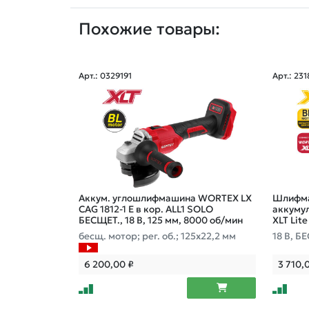
Похожие товары:
Арт.: 0329191
Арт.: 23
Аккум. углошлифмашина WORTEX LX
Шлифма
CAG 1812-1 E в кор. ALL1 SOLO
аккуму
БЕСЩЕТ., 18 В, 125 мм, 8000 об/мин
XLT Lit
бесщ. мотор; рег. об.; 125х22,2 мм
18 В, Б
ин, без
6 200,00
₽
3 710,