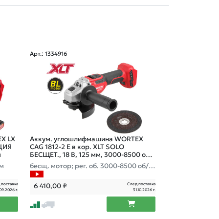
Арт.: 1334916
Арт.: 2318032
X LX
Аккум. углошлифмашина WORTEX
Шлифмашина у
КЦИЯ
CAG 1812-2 E в кор. XLT SOLO
аккумуляторна
м
БЕСЩЕТ., 18 В, 125 мм, 3000-8500 об/
XLT Lite SET
мин
мм
бесщ. мотор; рег. об. 3000-8500 об/м
18 В, БЕСЩЕТ, 
ин; Anti-Kickback; Drop-Stop; 125х22,2
ин, с АКБ (4 Ач)
мм
.поставка
След.поставка
6 410,00
₽
7 830,00
₽
09.2026 г.
31.10.2026 г.