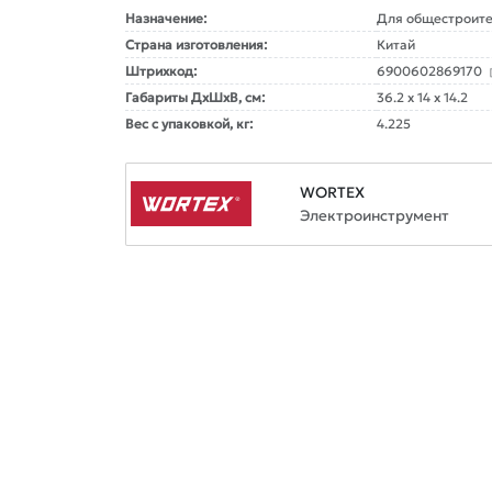
Назначение:
Для общестроите
Страна изготовления:
Китай
Штрихкод:
6900602869170
Габариты ДxШxВ, см:
36.2 x 14 x 14.2
Вес с упаковкой, кг:
4.225
WORTEX
Электроинструмент