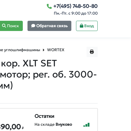
+7(495) 748-50-80
Пн.-Пт. с 9:00 до 17:00
Поиск
Обратная связь
Вход
ые углошлифмашины
WORTEX
кор. XLT SET
мотор; рег. об. 3000-
мм)
Остатки
На складе
Внуково
890,00
₽