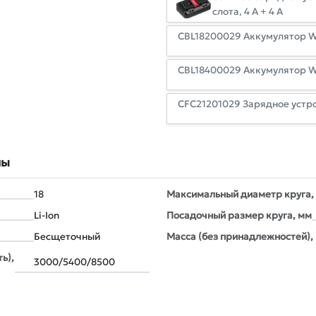
слота, 4 А + 4 А
CBL18200029 Аккумулятор WOR
CBL18400029 Аккумулятор WOR
CFC21201029 Зарядное устр
лы
18
Максимальный диаметр круга,
Li-Ion
Посадочный размер круга, мм
Бесщеточный
Масса (без принадлежностей), 
ь),
3000/5400/8500