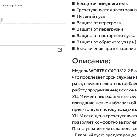
■
Бесщеточный двигатель
льных работ
■
Трехступенчатая электронна
■
Плавный пуск
■
Защита от перегрева
■
Защита от перегрузки
■
Защита от повторного пуска
■
Защита от обратного удара (
■
Выключение при выпадении и
Описание:
Модель WORTEX CAG 1812-2 E 
что продлевает срок службы ка
раза; снижает энергопотреблен
работу продуктивнее; исключа
УШМ имеет пылезашитные фил
попадание мелкой абразивной с
препятствуют потоку воздуха 
УШМ оснащена трехступенчатой
позволяет комфортно выполнят
Плата управления оснащена с
- Плавный пуск: предотвращае