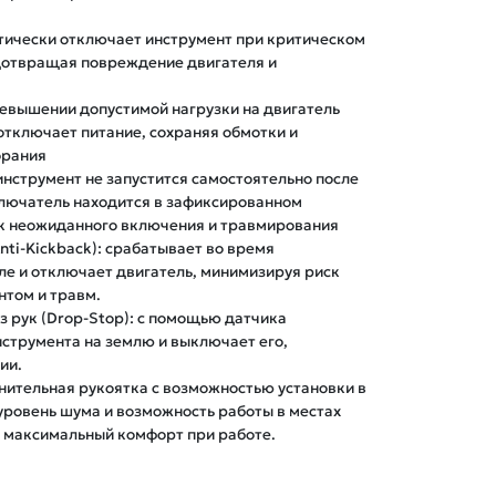
атически отключает инструмент при критическом 
отвращая повреждение двигателя и 
ревышении допустимой нагрузки на двигатель 
отключает питание, сохраняя обмотки и 
рания

 инструмент не запустится самостоятельно после 
лючатель находится в зафиксированном 
к неожиданного включения и травмирования 

nti-Kickback): срабатывает во время 
ле и отключает двигатель, минимизируя риск 
том и травм.

 рук (Drop-Stop): с помощью датчика 
струмента на землю и выключает его, 
и.

ительная рукоятка с возможностью установки в 
 уровень шума и возможность работы в местах 
 максимальный комфорт при работе.