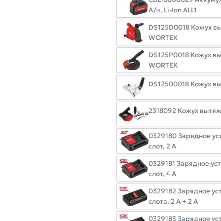
А/ч, Li-Ion ALL1
DS125D0018 Кожух в
WORTEX
DS125P0018 Кожух вы
WORTEX
DS12500018 Кожух в
2318092 Кожух вытяж
0329180 Зарядное уст
слот, 2 А
0329181 Зарядное уст
слот, 4 А
0329182 Зарядное уст
слота, 2 А + 2 А
0329183 Зарядное ус