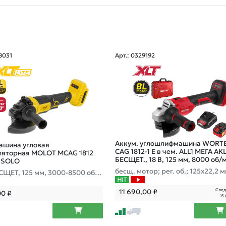
18031
Арт.: 0329192
Аккум. углошлифмашина WORTE
шина угловая
CAG 1812-1 E в чем. ALL1 МЕГА А
ляторная MOLOT MCAG 1812
БЕСЩЕТ., 18 В, 125 мм, 8000 об/
e SOLO
бесщ. мотор; рег. об.; 125х22,2 
ЕСЩЕТ, 125 мм, 3000-8500 об/м
 АКБ и З/У
След
11 690,00
₽
00
₽
15.