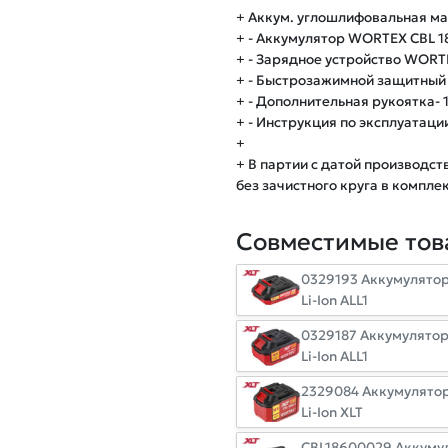
+ Аккум. углошлифовальная маш
+ - Аккумулятор WORTEX CBL 1840
+ - Зарядное устройство WORTEX 
+ - Быстрозажимной защитный к
+ - Дополнительная рукоятка- 1
+ - Инструкция по эксплуатации 
+
+ В партии с датой производст
без зачистного круга в комплек
Совместимые тов
0329193 Аккумулятор 
Li-Ion ALL1
0329187 Аккумулятор 
Li-Ion ALL1
2329084 Аккумулятор 
Li-Ion XLT
CBL18600029 Аккумул