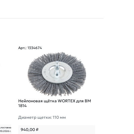
Арт.: 1334674
Арт.: 0323047
Набор оснастк
Нейлоновая щётка WORTEX для BM
1814
Диаметр щетки: 110 мм
.поставка
4 880,00
₽
940,00
₽
.10.2026 г.