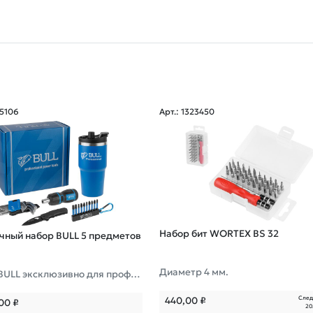
35106
Арт.: 1323450
Набор бит WORTEX BS 32
чный набор BULL 5 предметов
Диаметр 4 мм.
BULL эксклюзивно для профес
ов
След
440,00
₽
,00
₽
20