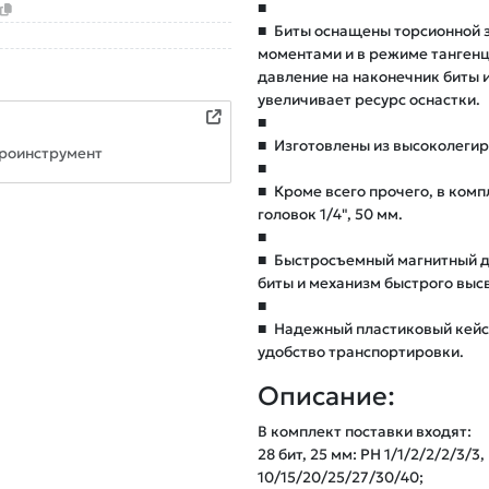
■
■
Биты оснащены торсионной з
моментами и в режиме тангенц
давление на наконечник биты и
увеличивает ресурс оснастки.
■
■
Изготовлены из высоколегир
роинструмент
■
■
Кроме всего прочего, в ком
головок 1/4", 50 мм.
■
■
Быстросъемный магнитный д
биты и механизм быстрого выс
■
■
Надежный пластиковый кейс 
удобство транспортировки.
Описание:
В комплект поставки входят: 

28 бит, 25 мм: PH 1/1/2/2/2/3/3, 
10/15/20/25/27/30/40; 
