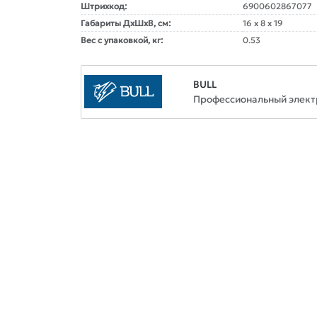
Штрихкод:
6900602867077
Габариты ДxШxВ, см:
16 x 8 x 19
Вес с упаковкой, кг:
0.53
BULL
Профессиональный элект