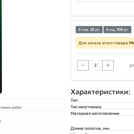
В кор.
25
уп.
В ящ.
100
уп.
Для заказа этого товара
Ми
уп
Характеристики:
Тип
Тип хвостовика
льных работ
Материал изготовления
Длина полотна, мм.