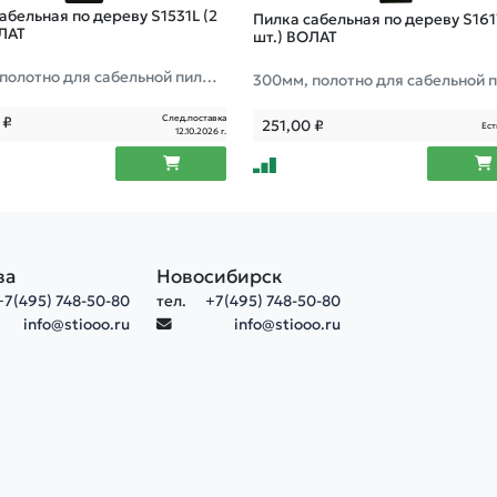
абельная по дереву S1531L (2
Пилка сабельная по дереву S161
ОЛАТ
шт.) ВОЛАТ
полотно для сабельной пилы,
300мм, полотно для сабельной 
прямой, грубый, быстрый рез
пропил прямой, грубый, быстры
След.поставка
0
₽
251,00
₽
Ест
12.10.2026 г.
ва
Новосибирск
+7(495) 748-50-80
тел.
+7(495) 748-50-80
info@stiooo.ru
info@stiooo.ru