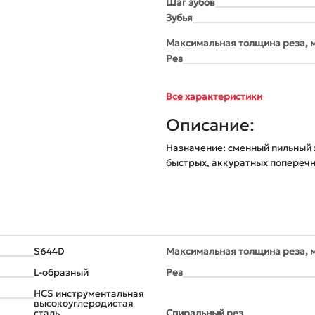
Шаг зубов
Зубья
Максимальная толщина реза, 
Рез
Все характеристики
Описание:
Назначение: сменный пильный 
быстрых, аккуратных поперечн
S644D
Максимальная толщина реза, 
L-образный
Рез
HCS инструментальная
высокоуглеродистая
сталь
Спиральный рез