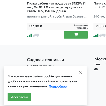
Пилка сабельная по дереву S152W (1
Пилка с
шт.) WORTEX высокоуглеродистая
шт.) В
сталь HCS, 150 мм длина
пропил прямой, грубый, для базовых
240мм, 
работ
пропил 
След.поставка
137,00
₽
215,0
03.10.2026 г.
Моск
Садовая техника и
тел.
инструменты
Политика конфиденциальности
Мы используем файлы cookie для вашего
Политика обработки cookie
удобства пользования сайтом и повышения
качества рекомендаций.
Мобильная версия сайта
Подробнее
Старая версия сайта
Я согласен
© 1996 - 2026