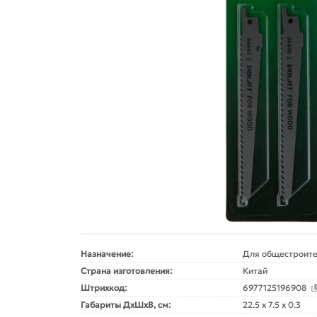
Назначение:
Для общестроите
Страна изготовления:
Китай
Штрихкод:
6977125196908
Габариты ДxШxВ, см:
22.5 x 7.5 x 0.3