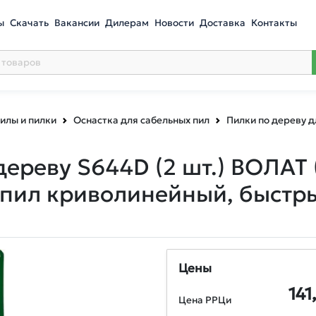
ы
Скачать
Вакансии
Дилерам
Новости
Доставка
Контакты
илы и пилки
Оснастка для сабельных пил
Пилки по дереву д
дереву S644D (2 шт.) ВОЛАТ
опил криволинейный, быстры
Цены
141
Цена РРЦи