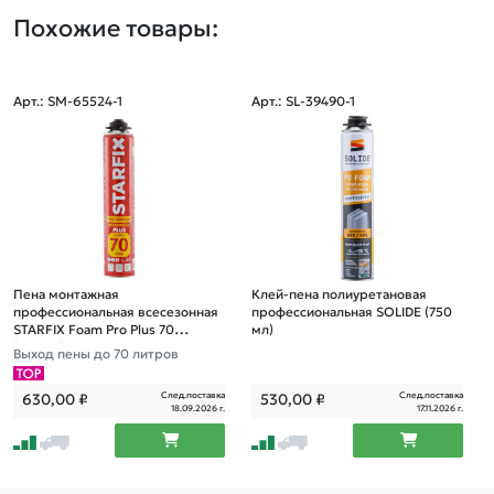
Похожие товары:
Арт.: SM-65524-1
Арт.: SL-39490-1
Пена монтажная
Клей-пена полиуретановая
профессиональная всесезонная
профессиональная SOLIDE (750
STARFIX Foam Pro Plus 70
мл)
(890мл)
Выход пены до 70 литров
След.поставка
След.поставка
630,00
₽
530,00
₽
18.09.2026 г.
17.11.2026 г.