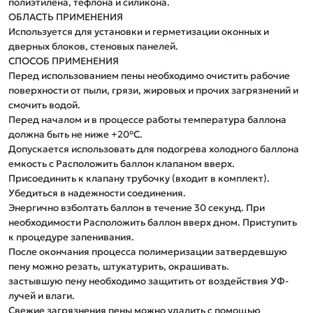
полиэтилена, тефлона и силикона.

ОБЛАСТЬ ПРИМЕНЕНИЯ

Используется для установки и герметизации оконных и 
дверных блоков, стеновых панелей.

СПОСОБ ПРИМЕНЕНИЯ

Перед использованием пены необходимо очистить рабочие 
поверхности от пыли, грязи, жировых и прочих загрязнений и 
смочить водой.

Перед началом и в процессе работы температура баллона 
должна быть не ниже +20°С.

Допускается использовать для подогрева холодного баллона 
емкость с Расположить баллон клапаном вверх. 
Присоединить к клапану трубочку (входит в комплект). 
Убедиться в надежности соединения. 

Энергично взболтать баллон в течение 30 секунд. При 
необходимости Расположить баллон вверх дном. Приступить 
к процедуре запенивания.

После окончания процесса полимеризации затвердевшую 
пену можно резать, штукатурить, окрашивать.

застывшую пену необходимо защитить от воздействия УФ-
лучей и влаги.

Свежие загрязнения пены можно удалить с помощью 