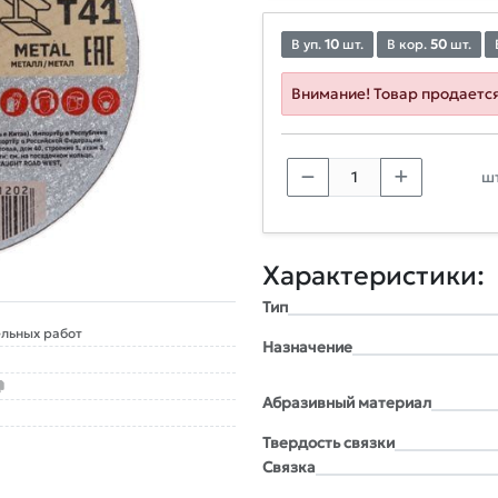
В уп.
10
шт.
В кор.
50
шт.
Внимание! Товар продаетс
шт
Характеристики:
Тип
льных работ
Назначение
Абразивный материал
Твердость связки
Связка