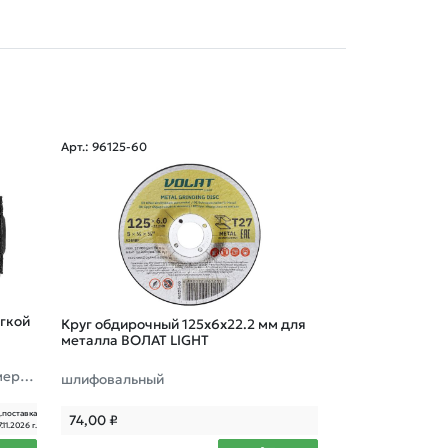
Арт.: 96125-60
Арт.: GP15125-12
ягкой
Круг отрезной 1
Круг обдирочный 125х6x22.2 мм для
металла и нерж
металла ВОЛАТ LIGHT
мерн
шлифовальный
.поставка
53,00
₽
74,00
₽
7.11.2026 г.