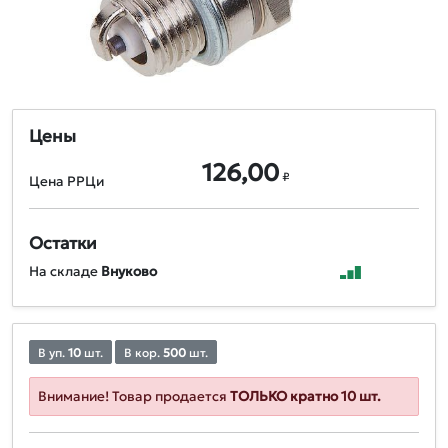
Цены
126,00
₽
Цена РРЦи
Остатки
На складе
Внуково
В уп.
10
шт.
В кор.
500
шт.
Внимание! Товар продается
ТОЛЬКО кратно 10 шт.