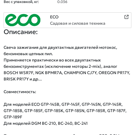
Вес с упаковкой, кг:
0.036
ECO
Садовая и силовая техника
Описание:
Свеча зажигания для двухтактных двигателей мотокос, 
бензиновых цепных пил.

Применяется практически во всех двухтактных 
бензоинструментах (исключение моторы 2-mix), аналог 
BOSCH WSR7F, NGK BPMR7A, CHAMPION CJ7Y, OREGON PR17Y, 
BRISK PR17Y и др...

Совместимость:

Для моделей ECO GTP-145B, GTP-145F, GTP-145N, GTP-145R, 
GTP-185B, GTP-185F, GTP-185K, GTP-185N, GTP-185R, GTP-187F, 
GTP-189F

Для моделей DGM BC-210, BC-240, BC-241
