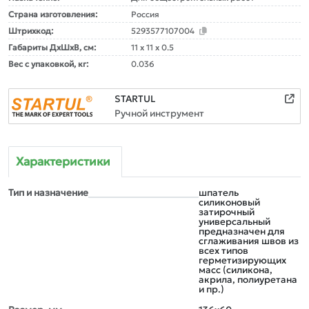
Страна изготовления:
Россия
Штрихкод:
5293577107004
Габариты ДxШxВ, см:
11 x 11 x 0.5
Вес с упаковкой, кг:
0.036
STARTUL
Ручной инструмент
Характеристики
Тип и назначение
шпатель
силиконовый
затирочный
универсальный
предназначен для
сглаживания швов из
всех типов
герметизирующих
масс (силикона,
акрила, полиуретана
и пр.)