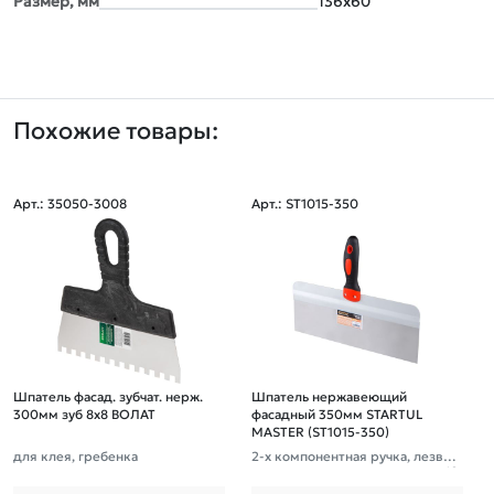
Размер, мм
136х60
Похожие товары:
Арт.: 35050-3008
Арт.: ST1015-350
Шпатель фасад. зубчат. нерж.
Шпатель нержавеющий
300мм зуб 8х8 ВОЛАТ
фасадный 350мм STARTUL
MASTER (ST1015-350)
для клея, гребенка
2-х компонентная ручка, лезвие
-нерж сталь , высота лезвия - 10
0мм