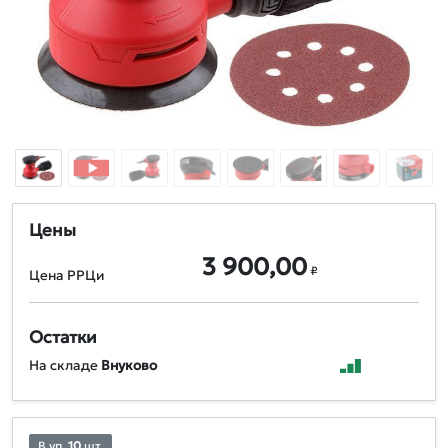
Цены
3 900,00
₽
Цена РРЦи
Остатки
На складе
Внуково
В уп.
10
шт.