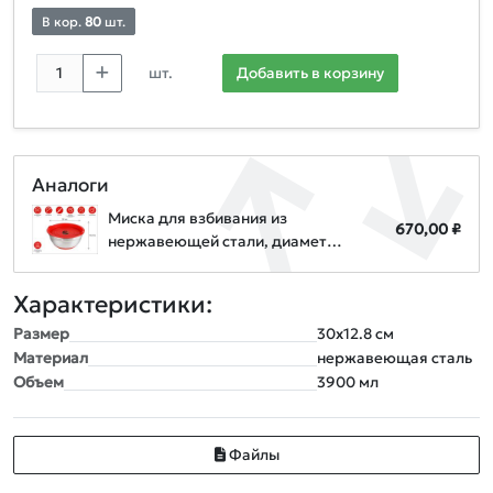
В кор.
80
шт.
шт.
Добавить в корзину
Аналоги
Миска для взбивания из
670,00 ₽
нержавеющей стали, диаметр
24 см, с крышкой, серия CHEF,
PERFECTO LINEA
Характеристики:
Размер
30х12.8 см
Материал
нержавеющая сталь
Объем
3900 мл
Файлы