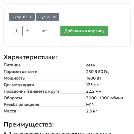
В кор.
6
шт.
В уп.
6
шт.
шт.
Добавить в корзину
Характеристики:
Питание
сеть
Параметры сети
230 В 50 Гц
Мощность
1400 Вт
Диаметр круга
125 мм
Посадочный диаметр круга
22,2 мм
Обороты
3000-11000 обмин
Резьба шпинделя
M14
Масса
2,5 кг
Преимущества:
■
Данная модель оснащена мощным пылезащитным