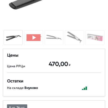
Цены
470,00
₽
Цена РРЦи
Остатки
На складе
Внуково
В уп.
24
шт.