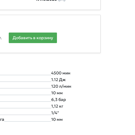
.
Добавить в корзину
4500 мин
1.12 Дж
120 л/мин
10 мм
6,3 бар
1,12 кг
1/4"
га
10 мм