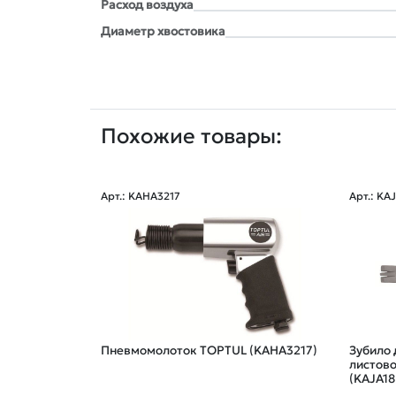
Расxод воздуxа
Диаметр xвостовика
Похожие товары:
Арт.: KAHA3217
Арт.: KA
Пневмомолоток TOPTUL (KAHA3217)
Зубило 
листов
(KAJA18