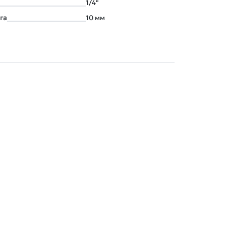
1/4"
га
10 мм