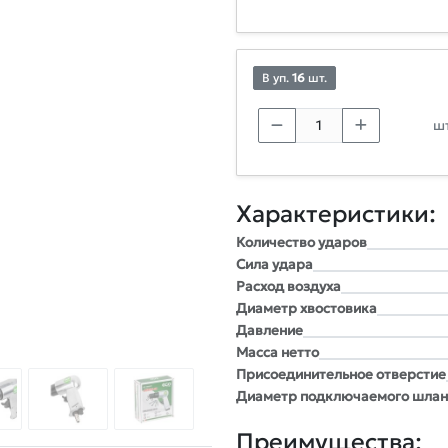
В уп.
16
шт.
шт
Характеристики:
Количество ударов
Сила удара
Расxод воздуxа
Диаметр xвостовика
Давление
Масса нетто
Присоединительное отверстие
Диаметр подключаемого шлан
Преимущества: