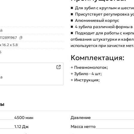
■
Для зубил с круглым и шест
■
Присутствует регулировка у
■
Алюминиевый корпус
■
4 зубила различной формы в
ай
■
Подходит для работы с кирпи
112891967
отбивания штукатурки и кафел
x 16.2 x 5.8
используется при зачистке ме
6
Комплектация:
+ Пневмомолоток;
+ Зубило - 4 шт;
ка
+ Инструкция;
лы
4500 мин
Давление
1.12 Дж
Масса нетто