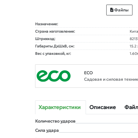
Файлы
Назначение:
Страна изготовления:
Кит
Штрихкод:
8213
Габариты ДxШxВ, см:
15.2 
Вес с упаковкой, кг:
1.60
ECO
Садовая и силовая техни
Характеристики
Описание
Фай
Количество ударов
Сила удара