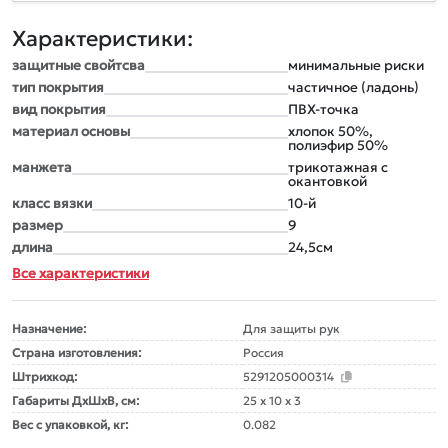
Характеристики:
защитные свойтсва
минимальные риски
тип покрытия
частичное (ладонь)
вид покрытия
ПВХ-точка
материал основы
хлопок 50%,
полиэфир 50%
манжета
трикотажная с
окантовкой
класс вязки
10-й
размер
9
длина
24,5см
Все характеристики
Назначение:
Для защиты рук
Страна изготовления:
Россия
Штрихкод:
5291205000314
Габариты ДxШxВ, см:
25 x 10 x 3
Вес с упаковкой, кг:
0.082