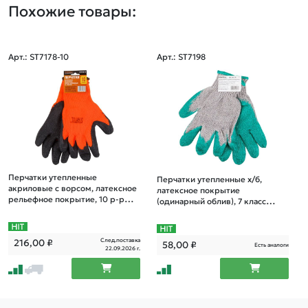
Похожие товары:
Арт.: ST7178-10
Арт.: ST7198
Перчатки утепленные
Перчатки утепленные х/б,
акриловые с ворсом, латексное
латексное покрытие
рельефное покрытие, 10 р-р
(одинарный облив), 7 класс
STARTUL
STARTUL
След.поставка
216,00
₽
58,00
₽
Есть аналоги
22.09.2026 г.