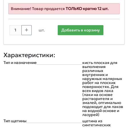
Внимание! Товар продается
ТОЛЬКО кратно 12 шт.
шт.
Добавить в корзину
Характеристики:
Тип и назначение
кисть плоская для
выполнения
различных
внутренних и
наружных малярных
работ на плоских
поверхностях. Для
всех видов лака
(лаки на основе
растворителя и
эмалей, оптимально
подоходит для лаков
на водной основе и
лазурей)
Тип щетины
щетина из
синтетических