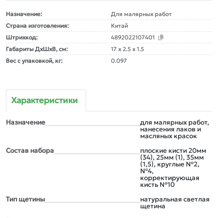
Назначение:
Для малярных работ
Страна изготовления:
Китай
Штрихкод:
4892022107401
Габариты ДxШxВ, см:
17 x 2.5 x 1.5
Вес с упаковкой, кг:
0.097
Характеристики
Назначение
для малярных работ,
нанесения лаков и
масляных красок
Состав набора
плоские кисти 20мм
(34), 25мм (1), 35мм
(1,5), круглые №2,
№4,
корректирующая
кисть №10
Тип щетины
натуральная светлая
щетина