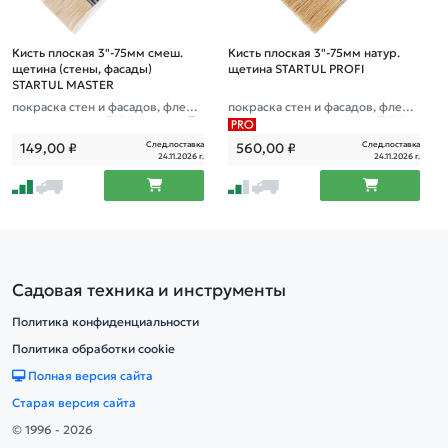
Кисть плоская 3"-75мм смеш.
Кисть плоская 3"-75мм натур.
щетина (стены, фасады)
щетина STARTUL PROFI
STARTUL MASTER
покраска стен и фасадов, флейц
покраска стен и фасадов, флейц
евая малярная, ЛКМ на водной
евая малярная, все типы ЛКМ
основе
След.поставка
След.поставка
149,00
₽
560,00
₽
24.11.2026 г.
24.11.2026 г.
Садовая техника и инструменты
Политика конфиденциальности
Политика обработки cookie
Полная версия сайта
Старая версия сайта
© 1996 - 2026