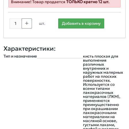
Внимание! Товар продается
ТОЛЬКО кратно 12 шт.
шт.
Добавить в корзину
Характеристики:
Тип и назначение
кисть плоская для
выполнения
различных
внутренних и
наружных малярных
работ на плоских
поверхностях.
Используется со
всеми типами
лакокрасочных
материалов (ЛКМ),
применяются
преимущественно
при окрашивании
лакокрасочными
материалами на
масляной основе,
густыми лаками,
олифой и эмалями