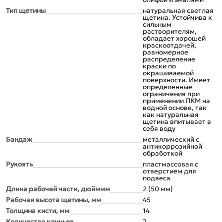
Тип щетины
натуральная светлая
щетина. Устойчива к
сильным
растворителям,
обладает хорошей
краскоотдачей,
равномерное
распределение
краски по
окрашиваемой
поверхности. Имеет
определенные
ограничения при
применении ЛКМ на
водной основе, так
как натуральная
щетина впитывает в
себя воду
Бандаж
металлический с
антикоррозийной
обработкой
Рукоять
пластмассовая с
отверстием для
подвеса
Длина рабочей части, дюйммм
2 (50 мм)
Рабочая высота щетины, мм
45
Толщина кисти, мм
14
Количество клиньев
2