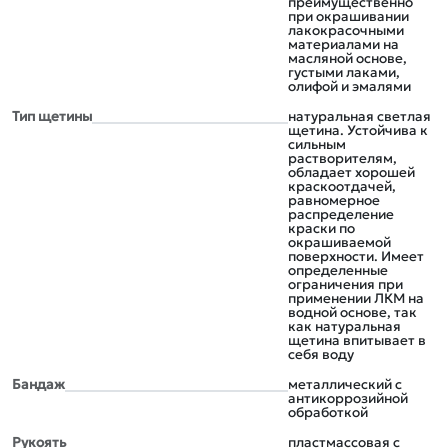
преимущественно
при окрашивании
лакокрасочными
материалами на
масляной основе,
густыми лаками,
олифой и эмалями
Тип щетины
натуральная светлая
щетина. Устойчива к
сильным
растворителям,
обладает хорошей
краскоотдачей,
равномерное
распределение
краски по
окрашиваемой
поверхности. Имеет
определенные
ограничения при
применении ЛКМ на
водной основе, так
как натуральная
щетина впитывает в
себя воду
Бандаж
металлический с
антикоррозийной
обработкой
Рукоять
пластмассовая с