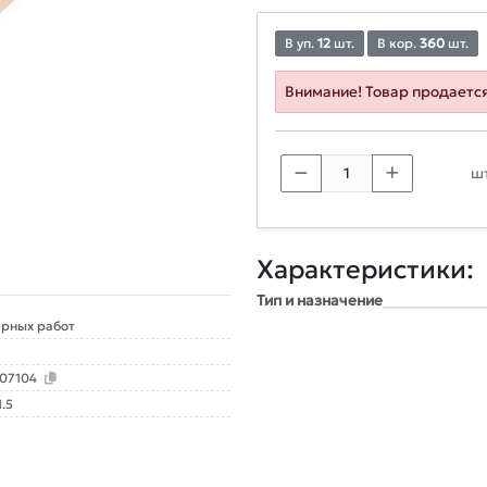
В уп.
12
шт.
В кор.
360
шт.
Внимание! Товар продаетс
шт
Характеристики:
Тип и назначение
рных работ
107104
1.5