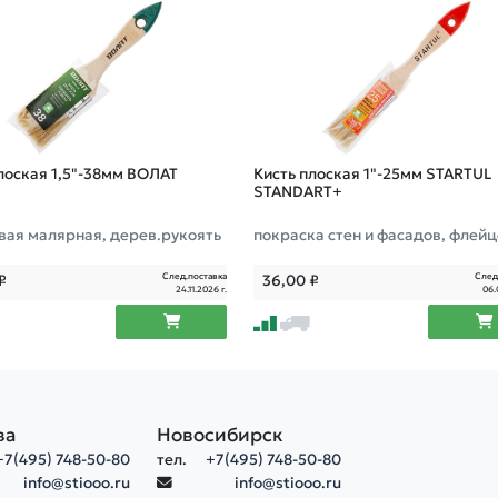
лоская 1,5"-38мм ВОЛАТ
Кисть плоская 1"-25мм STARTUL
STANDART+
вая малярная, дерев.рукоять
покраска стен и фасадов, флей
малярная, все типы ЛКМ, удлин
щетина, утолщенная рукоять
След.поставка
След
₽
36,00
₽
24.11.2026 г.
06.
ва
Новосибирск
+7(495) 748-50-80
тел.
+7(495) 748-50-80
info@stiooo.ru
info@stiooo.ru