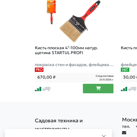
Кисть плоская 4"-100мм натур.
Кисть п
щетина STARTUL PROFI
покраска стен и фасадов, флейцевая
флейце
малярная, все типы ЛКМ
След.поставка
670,00
₽
30,00
24.11.2026 г.
Моск
Садовая техника и
тел.
инструменты