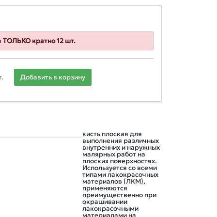
я
ТОЛЬКО кратно 12 шт.
.
Добавить в корзину
кисть плоская для
выполнения различных
внутренних и наружных
малярных работ на
плоских поверхностях.
Используется со всеми
типами лакокрасочных
материалов (ЛКМ),
применяются
преимущественно при
окрашивании
лакокрасочными
материалами на