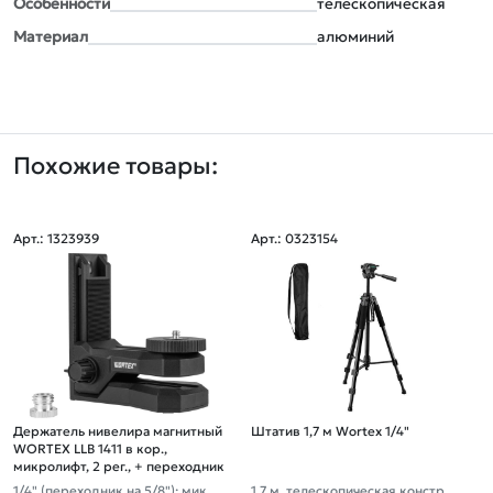
Особенности
телескопическая
Материал
алюминий
Похожие товары:
Арт.: 1323939
Арт.: 0323154
Держатель нивелира магнитный
Штатив 1,7 м Wortex 1/4"
WORTEX LLB 1411 в кор.,
микролифт, 2 рег., + переходник
1/4" (переходник на 5/8"); микро
1,7 м, телескопическая конструк