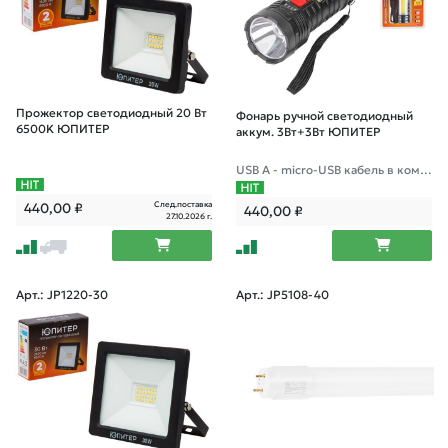
Прожектор светодиодный 20 Вт
Фонарь ручной светодиодный
6500K ЮПИТЕР
аккум. 3Вт+3Вт ЮПИТЕР
USB A - micro-USB кабель в комп
лекте
След.поставка
440,00
₽
440,00
₽
27.10.2026 г.
Арт.: JP1220-30
Арт.: JP5108-40