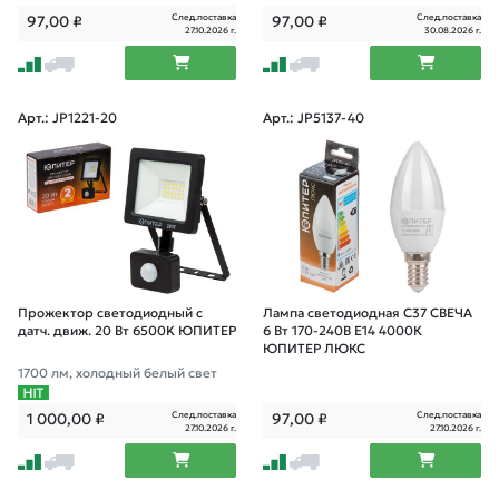
След.поставка
След.поставка
97,00
₽
97,00
₽
27.10.2026 г.
30.08.2026 г.
Арт.: JP1221-20
Арт.: JP5137-40
Прожектор светодиодный с
Лампа светодиодная C37 СВЕЧА
датч. движ. 20 Вт 6500K ЮПИТЕР
6 Вт 170-240В E14 4000К
ЮПИТЕР ЛЮКС
1700 лм, холодный белый свет
След.поставка
След.поставка
1 000,00
₽
97,00
₽
27.10.2026 г.
27.10.2026 г.