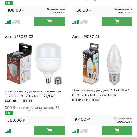
м, хол. белый свет
След.поставка
След.поставка
108,00
₽
158,00
₽
30.08.2026 г.
30.08.2026 г.
Арт.: JP5087-02
Арт.: JP5137-41
Лампа светодиодная C37 СВЕЧА
Лампа светодиодная промышл.
6 Вт 170-240В E27 4000К
T120 35 Вт 170-240В E27/E40
ЮПИТЕР ЛЮКС
6400К ЮПИТЕР
300 Вт аналог лампы накал., 3150
Лм, холодный белый свет
След.поставка
97,00
₽
380,00
₽
30.08.2026 г.