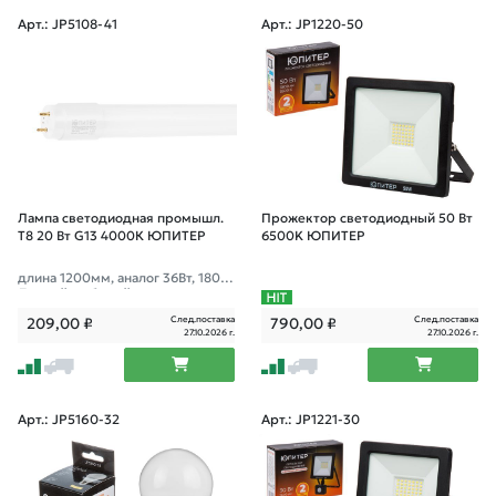
Арт.: JP5108-41
Арт.: JP1220-50
Лампа светодиодная промышл.
Прожектор светодиодный 50 Вт
T8 20 Вт G13 4000К ЮПИТЕР
6500K ЮПИТЕР
длина 1200мм, аналог 36Вт, 1800
Лм, нейтр. белый свет
След.поставка
След.поставка
209,00
₽
790,00
₽
27.10.2026 г.
27.10.2026 г.
Арт.: JP5160-32
Арт.: JP1221-30