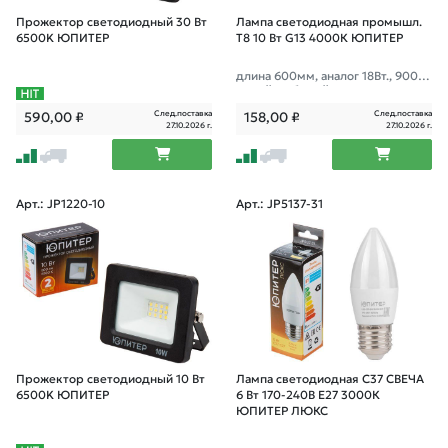
Прожектор светодиодный 30 Вт
Лампа светодиодная промышл.
6500K ЮПИТЕР
T8 10 Вт G13 4000К ЮПИТЕР
длина 600мм, аналог 18Вт., 900Л
м, нейтр. белый свет
След.поставка
След.поставка
590,00
₽
158,00
₽
27.10.2026 г.
27.10.2026 г.
Арт.: JP1220-10
Арт.: JP5137-31
Прожектор светодиодный 10 Вт
Лампа светодиодная C37 СВЕЧА
6500K ЮПИТЕР
6 Вт 170-240В E27 3000К
ЮПИТЕР ЛЮКС